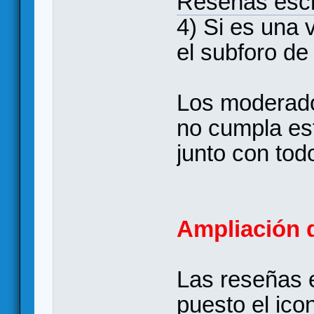
Reseñas escr
4) Si es una 
el subforo d
Los moderador
no cumpla es
junto con tod
Ampliación d
Las reseñas 
puesto el ico