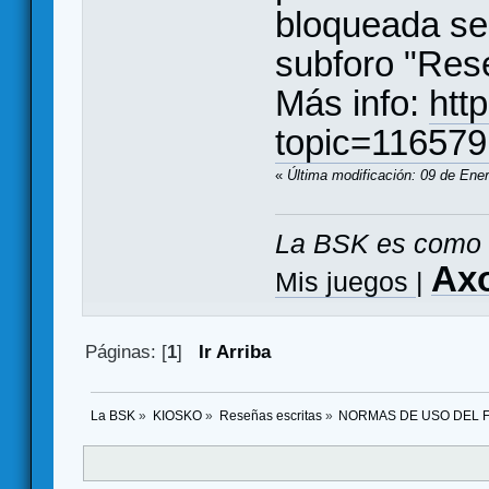
bloqueada se 
subforo "Rese
Más info:
htt
topic=116579
«
Última modificación: 09 de Ene
La BSK es como 
Ax
Mis juegos
|
Páginas: [
1
]
Ir Arriba
La BSK
»
KIOSKO
»
Reseñas escritas
»
NORMAS DE USO DEL F