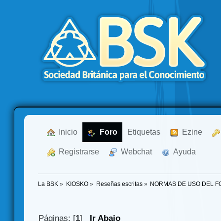
  Inicio
  Foro
Etiquetas
  Ezine
  Registrarse
  Webchat
  Ayuda
La BSK
»
KIOSKO
»
Reseñas escritas
»
NORMAS DE USO DEL F
Páginas: [
1
]
Ir Abajo