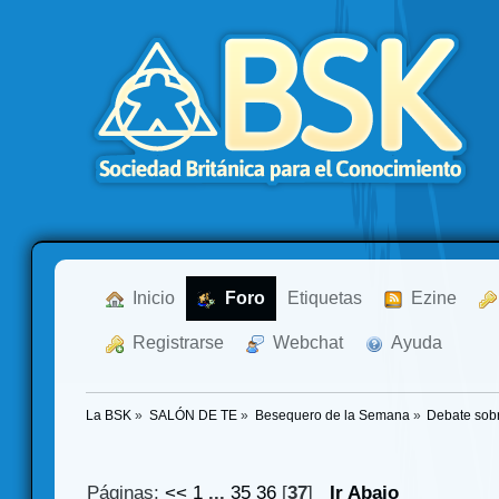
  Inicio
  Foro
Etiquetas
  Ezine
  Registrarse
  Webchat
  Ayuda
La BSK
»
SALÓN DE TE
»
Besequero de la Semana
»
Debate sob
Páginas:
<<
1
...
35
36
[
37
]
Ir Abajo