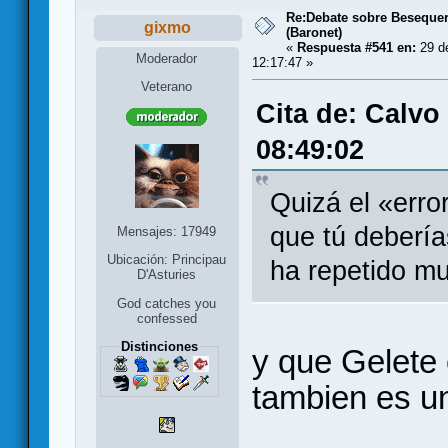
Re:Debate sobre Beseque
gixmo
(Baronet)
«
Respuesta #541 en:
29 de
Moderador
12:17:47 »
Veterano
Cita de: Calvo
08:49:02
Quizá el «erro
que tú debería
Mensajes: 17949
Ubicación: Principau
ha repetido m
D'Asturies
God catches you
confessed
Distinciones
y que Gelete
tambien es u