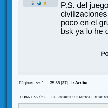
P.S. del jueg
civilizacione
poco en el g
bsk ya lo he
Po
Páginas:
<<
1
...
35
36
[
37
]
Ir Arriba
La BSK
»
SALÓN DE TE
»
Besequero de la Semana
»
Debate so