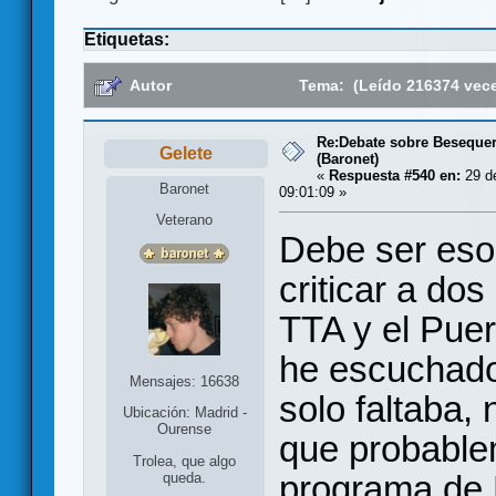
Etiquetas:
Autor
Tema: (Leído 216374 vec
Re:Debate sobre Beseque
Gelete
(Baronet)
«
Respuesta #540 en:
29 de
Baronet
09:01:09 »
Veterano
Debe ser eso
criticar a dos
TTA y el Puer
he escuchado 
Mensajes: 16638
solo faltaba,
Ubicación: Madrid -
Ourense
que probable
Trolea, que algo
programa de 
queda.