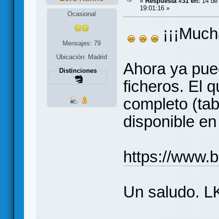
«
Respuesta #31 en:
14 de 
19:01:16 »
Ocasional
¡¡¡Much
Mensajes: 79
Ubicación: Madrid
Ahora ya pued
Distinciones
ficheros. El 
completo (tab
disponible en
https://www.
Un saludo. L