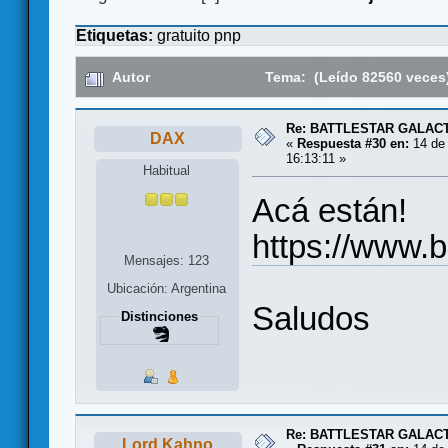
Etiquetas:
gratuito
pnp
Autor
Tema: (Leído 82560 veces
Re: BATTLESTAR GALAC
DAX
«
Respuesta #30 en:
14 de 
16:13:11 »
Habitual
Acá están!
https://www.
Mensajes: 123
Ubicación: Argentina
Saludos
Distinciones
Re: BATTLESTAR GALAC
Lord Kahno