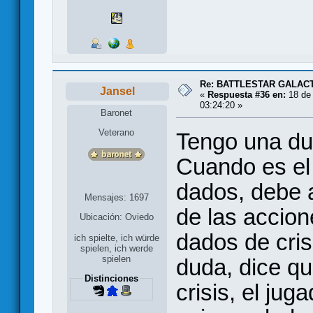
Re: BATTLESTAR GALAC
Jansel
«
Respuesta #36 en:
18 de 
03:24:20 »
Baronet
Veterano
Tengo una du
Cuando es el 
dados, debe a
Mensajes: 1697
de las accion
Ubicación: Oviedo
dados de cri
ich spielte, ich würde
spielen, ich werde
spielen
duda, dice qu
Distinciones
crisis, el ju