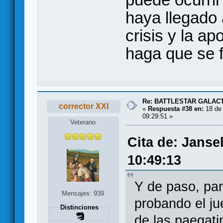
haya llegado
crisis y la ap
haga que se fa
Re: BATTLESTAR GALAC
corrector XXI
«
Respuesta #38 en:
18 de 
09:29:51 »
Veterano
Cita de: Janse
10:49:13
Y de paso, par
Mensajes: 939
probando el jue
Distinciones
de las paegati