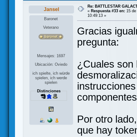
Re: BATTLESTAR GALAC
Jansel
«
Respuesta #33 en:
15 de 
10:49:13 »
Baronet
Veterano
Gracias igua
pregunta:
Mensajes: 1697
¿Cuales son 
Ubicación: Oviedo
desmoralizac
ich spielte, ich würde
spielen, ich werde
spielen
instrucciones 
Distinciones
componente
Por otro lado
que hay toke