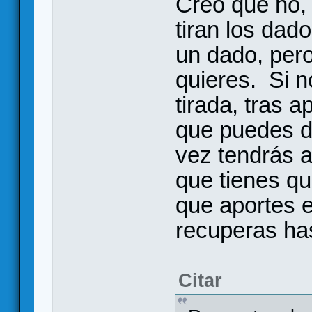
Creo que no,
tiran los dad
un dado, per
quieres. Si n
tirada, tras 
que puedes dec
vez tendrás 
que tienes q
que aportes e
recuperas has
Citar