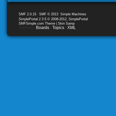
SMF 2.0.15
|
SMF © 2013
,
Simple Machines
SimplePortal 2.3.5 © 2008-2012, SimplePortal
SMFSimple.com Theme | Skin Samp
Sitemap:
Boards
|
Topics
|
XML