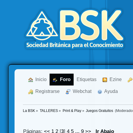
  Inicio
  Foro
Etiquetas
  Ezine
  Registrarse
  Webchat
  Ayuda
La BSK
»
TALLERES
»
Print & Play
»
Juegos Gratuitos 
(Moderado
Páginas:
<<
1
2
[
3
]
4
5
...
9
>>
Ir Abajo