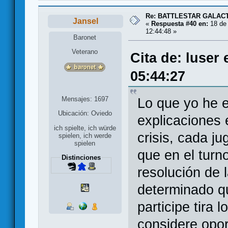
Re: BATTLESTAR GALAC
Jansel
«
Respuesta #40 en:
18 de 
12:44:48 »
Baronet
Veterano
Cita de: luser
05:44:27
Mensajes: 1697
Lo que yo he e
Ubicación: Oviedo
explicaciones 
ich spielte, ich würde
crisis, cada j
spielen, ich werde
spielen
que en el turno
Distinciones
resolución de 
determinado qu
participe tira 
considere opor