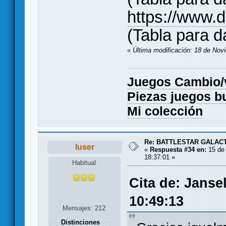
https://www
(Tabla para d
«
Última modificación: 18 de Nov
Juegos Cambio
Piezas juegos b
Mi colección
Re: BATTLESTAR GALAC
luser
«
Respuesta #34 en:
15 de 
18:37:01 »
Habitual
Cita de: Janse
10:49:13
Mensajes: 212
Distinciones