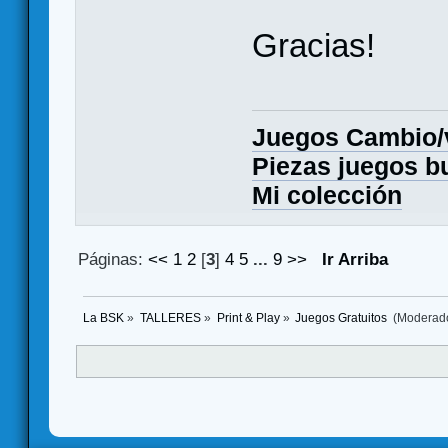
Gracias!
Juegos Cambio
Piezas juegos b
Mi colección
Páginas:
<<
1
2
[
3
]
4
5
...
9
>>
Ir Arriba
La BSK
»
TALLERES
»
Print & Play
»
Juegos Gratuitos 
(Moderad