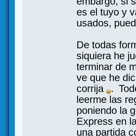
embargo, si s
es el tuyo y 
usados, puede
De todas form
siquiera he j
terminar de m
ve que he di
corrija
. Tod
leerme las re
poniendo la g
Express en l
una partida c