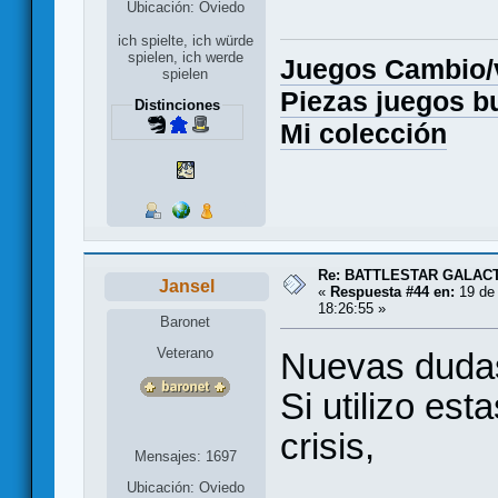
Ubicación: Oviedo
ich spielte, ich würde
spielen, ich werde
Juegos Cambio
spielen
Piezas juegos b
Distinciones
Mi colección
Re: BATTLESTAR GALAC
Jansel
«
Respuesta #44 en:
19 de 
18:26:55 »
Baronet
Veterano
Nuevas duda
Si utilizo est
crisis,
Mensajes: 1697
Ubicación: Oviedo