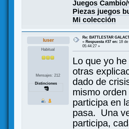
Juegos Cambio
Piezas juegos b
Mi colección
Re: BATTLESTAR GALAC
luser
«
Respuesta #37 en:
18 de 
05:44:27 »
Habitual
Lo que yo he 
otras explica
Mensajes: 212
dado de crisi
Distinciones
mismo orden q
participa en l
pasa. Una ve
participa, cad