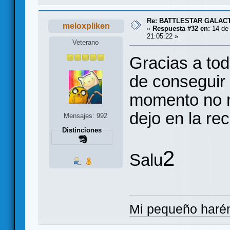
Re: BATTLESTAR GALAC
meloxpliken
«
Respuesta #32 en:
14 de 
21:05:22 »
Veterano
Gracias a tod
de conseguir 
momento no m
dejo en la re
Mensajes: 992
Distinciones
2
Salu
Mi pequeño haré