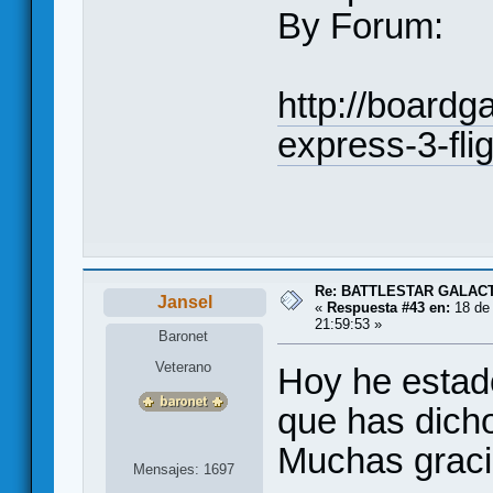
By Forum:
http://board
express-3-fli
Re: BATTLESTAR GALAC
Jansel
«
Respuesta #43 en:
18 de 
21:59:53 »
Baronet
Veterano
Hoy he estado
que has dicho
Muchas graci
Mensajes: 1697