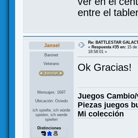
ver en el cent
entre el table
Re: BATTLESTAR GALAC
Jansel
«
Respuesta #35 en:
15 de 
18:58:01 »
Baronet
Veterano
Ok Gracias!
Mensajes: 1697
Juegos Cambio
Ubicación: Oviedo
Piezas juegos b
ich spielte, ich würde
Mi colección
spielen, ich werde
spielen
Distinciones