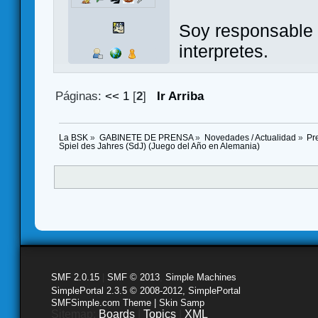
Soy responsable 
interpretes.
Páginas:
<<
1
[
2
]
Ir Arriba
La BSK
»
GABINETE DE PRENSA
»
Novedades / Actualidad
»
Pr
Spiel des Jahres (SdJ) (Juego del Año en Alemania)
SMF 2.0.15
|
SMF © 2013
,
Simple Machines
SimplePortal 2.3.5 © 2008-2012, SimplePortal
SMFSimple.com Theme | Skin Samp
Sitemap:
Boards
|
Topics
|
XML