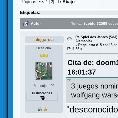
Páginas:
<<
1
[
2
]
Ir Abajo
Etiquetas:
Autor
Tema: (Leído 32589 vece
Re:Spiel des Jahres (SdJ)
alejgarcia
Alemania)
«
Respuesta #15 en:
15 de
Ocasional
17:11:55 »
Cita de: doom
16:01:37
3 juegos nomi
Mensajes: 90
wolfgang warsc
Distinciones
"desconocido