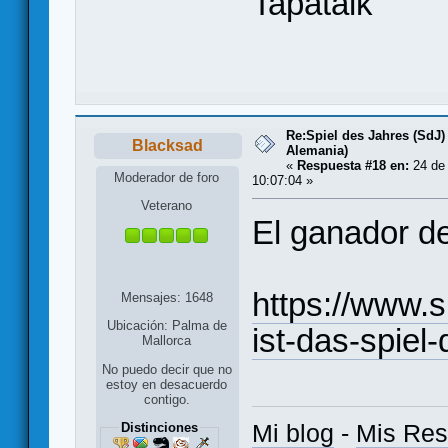
Tapatalk
Re:Spiel des Jahres (SdJ)
Blacksad
Alemania)
«
Respuesta #18 en:
24 de 
Moderador de foro
10:07:04 »
Veterano
El ganador d
https://www.s
Mensajes: 1648
Ubicación: Palma de
ist-das-spiel
Mallorca
No puedo decir que no
estoy en desacuerdo
contigo.
Mi blog
-
Mis Re
Distinciones