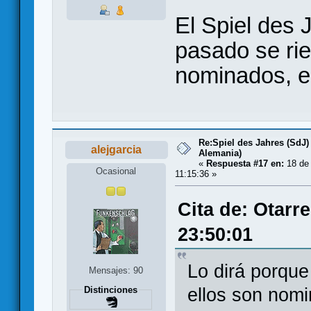
El Spiel des 
pasado se rie
nominados, es
Re:Spiel des Jahres (SdJ)
alejgarcia
Alemania)
«
Respuesta #17 en:
18 de
Ocasional
11:15:36 »
Cita de: Otarr
23:50:01
Lo dirá porque
Mensajes: 90
ellos son nomi
Distinciones