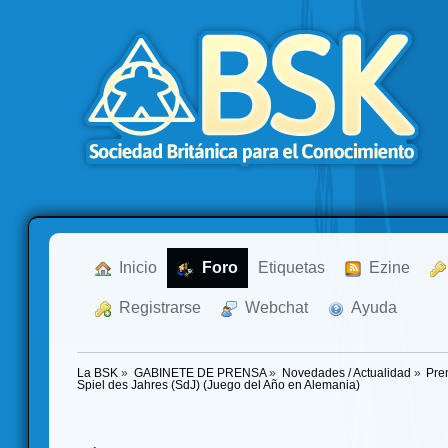
  Inicio
  Foro
Etiquetas
  Ezine
  Registrarse
  Webchat
  Ayuda
La BSK
»
GABINETE DE PRENSA
»
Novedades / Actualidad
»
Pre
Spiel des Jahres (SdJ) (Juego del Año en Alemania)