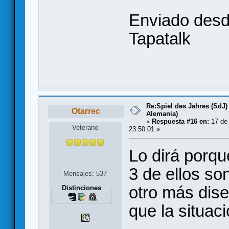
Enviado desd
Tapatalk
Re:Spiel des Jahres (SdJ)
Otarrec
Alemania)
«
Respuesta #16 en:
17 de
Veterano
23:50:01 »
Lo dirá porqu
3 de ellos so
Mensajes: 537
otro más dis
Distinciones
que la situaci