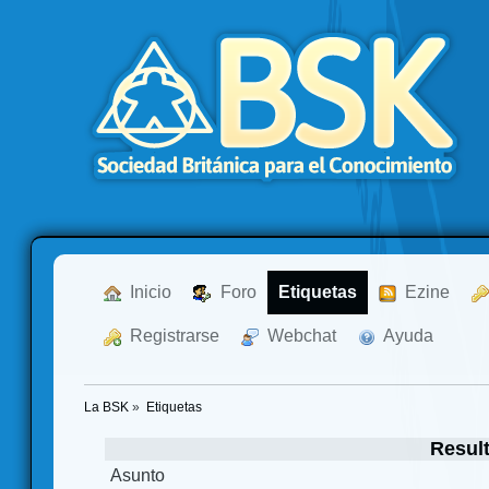
  Inicio
  Foro
Etiquetas
  Ezine
  Registrarse
  Webchat
  Ayuda
La BSK
»
Etiquetas
Resul
Asunto