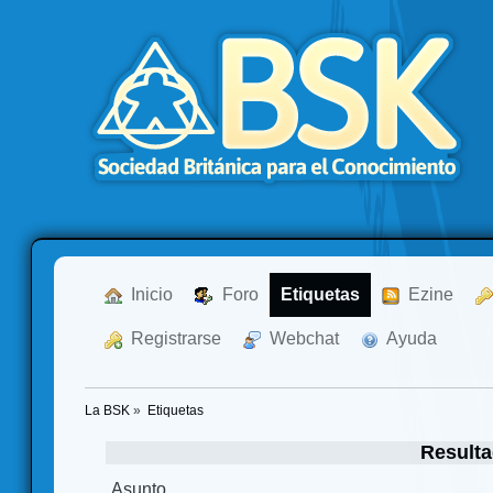
  Inicio
  Foro
Etiquetas
  Ezine
  Registrarse
  Webchat
  Ayuda
La BSK
»
Etiquetas
Resulta
Asunto