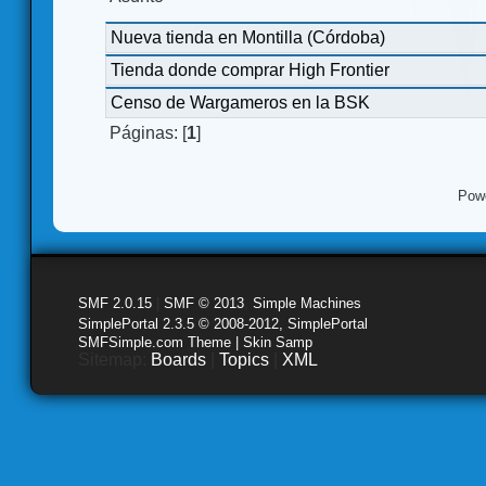
Nueva tienda en Montilla (Córdoba)
Tienda donde comprar High Frontier
Censo de Wargameros en la BSK
Páginas: [
1
]
Pow
SMF 2.0.15
|
SMF © 2013
,
Simple Machines
SimplePortal 2.3.5 © 2008-2012, SimplePortal
SMFSimple.com Theme | Skin Samp
Sitemap:
Boards
|
Topics
|
XML