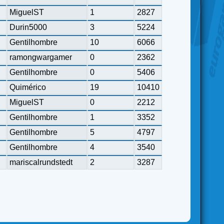
MiguelST
1
2827
Durin5000
3
5224
Gentilhombre
10
6066
ramongwargamer
0
2362
Gentilhombre
0
5406
Quimérico
19
10410
MiguelST
0
2212
Gentilhombre
1
3352
Gentilhombre
5
4797
Gentilhombre
4
3540
mariscalrundstedt
2
3287