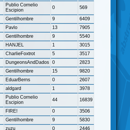
Publio Cornelio
0
569
Escipion
Gentilhombre
9
6409
Pavlo
13
7905
Gentilhombre
9
5540
HANJEL
1
3015
CharlieFoxtrot
5
3517
DungeonsAndDados
0
2823
Gentilhombre
15
9820
EduarBerns
0
2607
aldgard
1
3978
Publio Cornelio
44
16839
Escipion
FIRE!
0
3506
Gentilhombre
9
5830
zuzu
0
2446