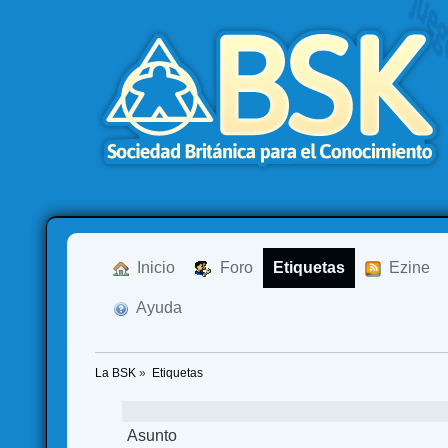
  Inicio
  Foro
Etiquetas
  Ezine
  Ayuda
La BSK
»
Etiquetas
Asunto