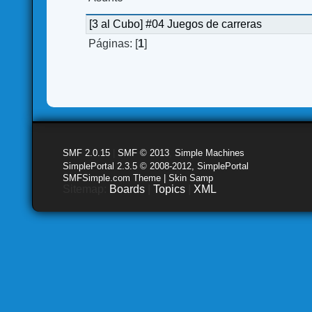
[3 al Cubo] #04 Juegos de carreras
Páginas: [
1
]
SMF 2.0.15
|
SMF © 2013
,
Simple Machines
SimplePortal 2.3.5 © 2008-2012, SimplePortal
SMFSimple.com Theme | Skin Samp
Sitemap:
Boards
|
Topics
|
XML