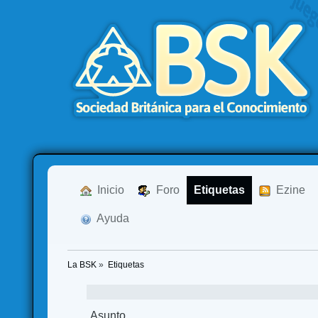
  Inicio
  Foro
Etiquetas
  Ezine
  Ayuda
La BSK
»
Etiquetas
Asunto