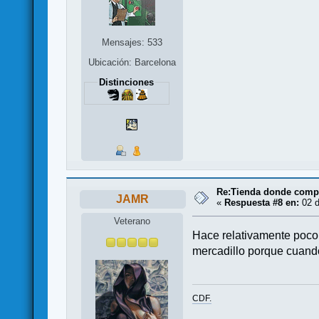
Mensajes: 533
Ubicación: Barcelona
Distinciones
Re:Tienda donde compr
JAMR
«
Respuesta #8 en:
02 d
Veterano
Hace relativamente poco 
mercadillo porque cuando 
CDF.