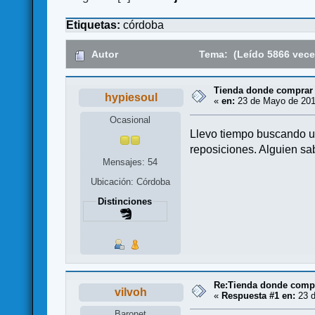
Etiquetas:
córdoba
Autor
Tema: (Leído 5866 vece
Tienda donde comprar 
hypiesoul
«
en:
23 de Mayo de 201
Ocasional
Llevo tiempo buscando un
reposiciones. Alguien s
Mensajes: 54
Ubicación: Córdoba
Distinciones
Re:Tienda donde compr
vilvoh
«
Respuesta #1 en:
23 d
Baronet