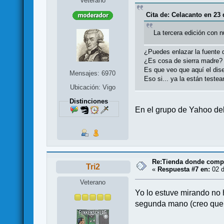
Veterano
Cita de: Celacanto en 23
La tercera edición con 
¿Puedes enlazar la fuente 
¿Es cosa de sierra madre?
Es que veo que aquí el dis
Mensajes: 6970
Eso si... ya la están testea
Ubicación: Vigo
Distinciones
En el grupo de Yahoo del 
Re:Tienda donde compr
Tri2
«
Respuesta #7 en:
02 d
Veterano
Yo lo estuve mirando no 
segunda mano (creo que e