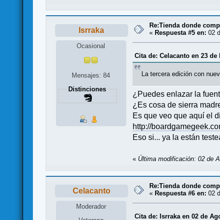
Re:Tienda donde compr
Isrraka
«
Respuesta #5 en:
02 d
Ocasional
Cita de: Celacanto en 23 de
La tercera edición con nuev
Mensajes: 84
Distinciones
¿Puedes enlazar la fuent
¿Es cosa de sierra madr
Es que veo que aquí el d
http://boardgamegeek.com
Eso si... ya la están test
«
Última modificación: 02 de A
Re:Tienda donde compr
Celacanto
«
Respuesta #6 en:
02 d
Moderador
Cita de: Isrraka en 02 de Ag