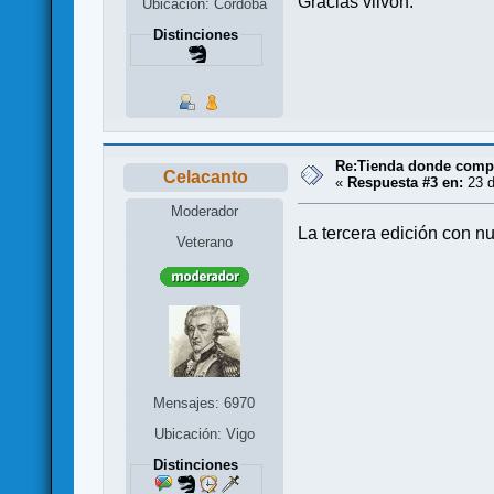
Gracias vilvoh.
Ubicación: Córdoba
Distinciones
Re:Tienda donde compr
Celacanto
«
Respuesta #3 en:
23 d
Moderador
La tercera edición con n
Veterano
Mensajes: 6970
Ubicación: Vigo
Distinciones