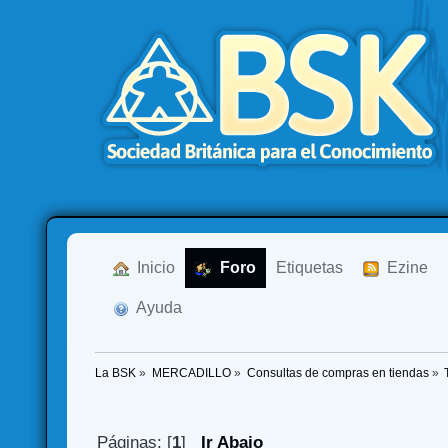
  Inicio
  Foro
Etiquetas
  Ezine
  Ayuda
La BSK
»
MERCADILLO
»
Consultas de compras en tiendas
»
Páginas: [
1
]
Ir Abajo