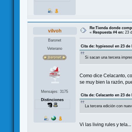
Re:Tienda donde compr
vilvoh
«
Respuesta #4 en:
23 d
Baronet
Cita de: hypiesoul en 23 de
Veterano
Si sacan una tercera impre
Como dice Celacanto, con
se muy bien la razón, pu
Mensajes: 3175
Cita de: Celacanto en 23 de
Distinciones
La tercera edición con nuev
Vi las living rules y tela