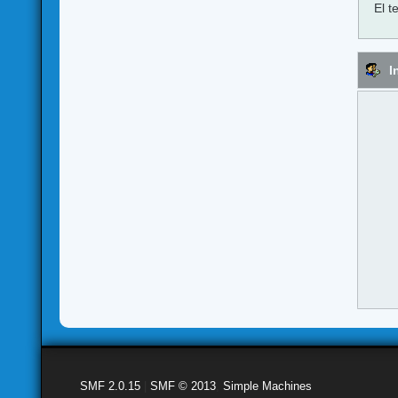
El t
I
SMF 2.0.15
|
SMF © 2013
,
Simple Machines