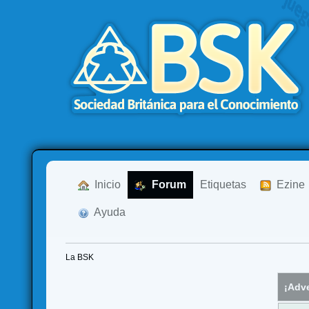
  Inicio
  Forum
Etiquetas
  Ezine
  Ayuda
La BSK
¡Adve