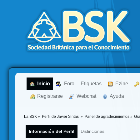
  Inicio
  Foro
Etiquetas
  Ezine
  Registrarse
  Webchat
  Ayuda
La BSK
»
Perfil de Javier Sintas 
»
Panel de agradecimientos
»
Gra
Información del Perfil
Distinciones