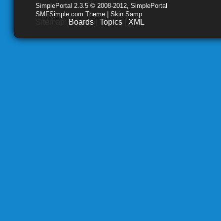
SimplePortal 2.3.5 © 2008-2012, SimplePortal
SMFSimple.com Theme | Skin Samp
Sitemap:
Boards
|
Topics
|
XML