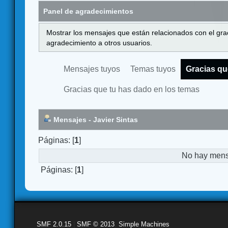
Panel de agradecimientos
Mostrar los mensajes que están relacionados con el gra
agradecimiento a otros usuarios.
Mensajes tuyos
Temas tuyos
Gracias qu
Gracias que tu has dado en los temas
Mensajes - Javier Sintas
Páginas: [
1
]
No hay mensa
Páginas: [
1
]
SMF 2.0.15
|
SMF © 2013
,
Simple Machines