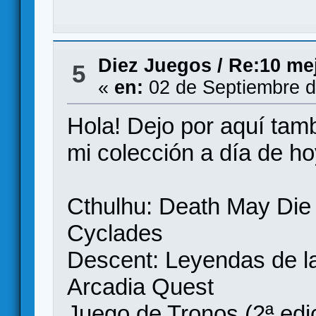
Diez Juegos
/
Re:10 me
5
«
en:
02 de Septiembre d
Hola! Dejo por aquí tamb
mi colección a día de h
Cthulhu: Death May Die
Cyclades
Descent: Leyendas de la
Arcadia Quest
Juego de Tronos (2ª edi