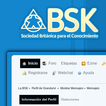
  Inicio
  Foro
Etiquetas
  Ezine
  Registrarse
  Webchat
  Ayuda
La BSK
»
Perfil de Grandurvi 
»
Mostrar Mensajes
»
Mensajes
Información del Perfil
Distinciones