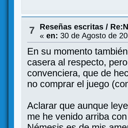
Reseñas escritas
/
Re:N
7
«
en:
30 de Agosto de 20
En su momento también
casera al respecto, per
convenciera, que de hech
no comprar el juego (con
Aclarar que aunque ley
me he venido arriba con
Némesis es de mis ameri