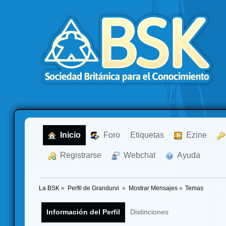
  Inicio
  Foro
Etiquetas
  Ezine
  Registrarse
  Webchat
  Ayuda
La BSK
»
Perfil de Grandurvi 
»
Mostrar Mensajes
»
Temas
Información del Perfil
Distinciones