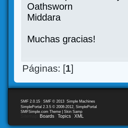
Oathsworn
Middara
Muchas gracias!
Páginas: [
1
]
SMF 2.0.15
|
SMF © 2013
,
Simple Machines
SimplePortal 2.3.5 © 2008-2012, SimplePortal
SMFSimple.com Theme | Skin Samp
Sitemap:
Boards
|
Topics
|
XML