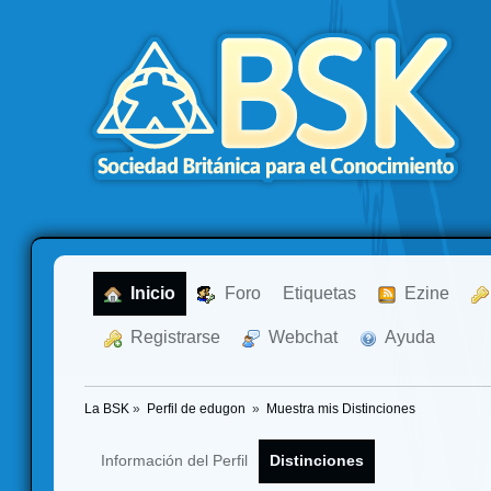
  Inicio
  Foro
Etiquetas
  Ezine
  Registrarse
  Webchat
  Ayuda
La BSK
»
Perfil de edugon 
»
Muestra mis Distinciones
Información del Perfil
Distinciones