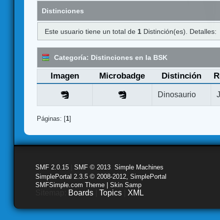
Distinciones
Este usuario tiene un total de
1
Distinción(es). Detalles:
Categoría: Distinciones en la BSK
Imagen
Microbadge
Distinción
R
Dinosaurio
Páginas: [
1
]
SMF 2.0.15
|
SMF © 2013
,
Simple Machines
SimplePortal 2.3.5 © 2008-2012, SimplePortal
SMFSimple.com Theme | Skin Samp
Sitemap:
Boards
|
Topics
|
XML