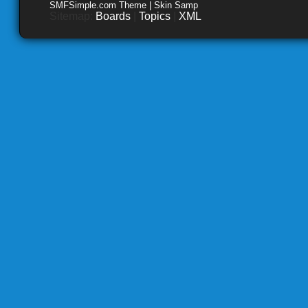
SMFSimple.com Theme | Skin Samp
Sitemap:
Boards
|
Topics
|
XML