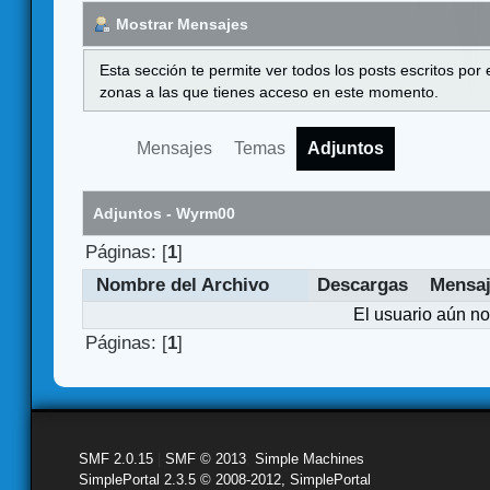
Mostrar Mensajes
Esta sección te permite ver todos los posts escritos por
zonas a las que tienes acceso en este momento.
Mensajes
Temas
Adjuntos
Adjuntos - Wyrm00
Páginas: [
1
]
Nombre del Archivo
Descargas
Mensa
El usuario aún no
Páginas: [
1
]
SMF 2.0.15
|
SMF © 2013
,
Simple Machines
SimplePortal 2.3.5 © 2008-2012, SimplePortal