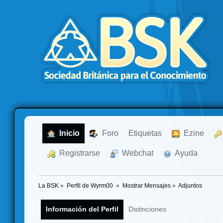
  Inicio
  Foro
Etiquetas
  Ezine
  Registrarse
  Webchat
  Ayuda
La BSK
»
Perfil de Wyrm00 
»
Mostrar Mensajes
»
Adjuntos
Información del Perfil
Distinciones