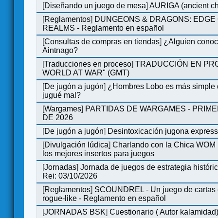
[
Diseñando un juego de mesa
]
AURIGA (ancient cha
[
Reglamentos
]
DUNGEONS & DRAGONS: EDGE 
REALMS - Reglamento en español
[
Consultas de compras en tiendas
]
¿Alguien conoce
Aintnago?
[
Traducciones en proceso
]
TRADUCCIÓN EN PRO
WORLD AT WAR" (GMT)
[
De jugón a jugón
]
¿Hombres Lobo es más simple q
jugué mal?
[
Wargames
]
PARTIDAS DE WARGAMES - PRIM
DE 2026
[
De jugón a jugón
]
Desintoxicación jugona expres
[
Divulgación lúdica
]
Charlando con la Chica WOM |
los mejores insertos para juegos
[
Jornadas
]
Jornada de juegos de estrategia históri
Rei: 03/10/2026
[
Reglamentos
]
SCOUNDREL - Un juego de cartas e
rogue-like - Reglamento en español
[
JORNADAS BSK
]
Cuestionario ( Autor kalamidad