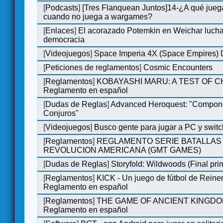
[
Podcasts
]
[Tres Flanquean Juntos]14-¿A qué jue
cuando no juega a wargames?
[
Enlaces
]
El acorazado Potemkin en Weichar lucha
democracia
[
Videojuegos
]
Space Imperia 4X (Space Empires) D
[
Peticiones de reglamentos
]
Cosmic Encounters
[
Reglamentos
]
KOBAYASHI MARU: A TEST OF 
Reglamento en español
[
Dudas de Reglas
]
Advanced Heroquest: "Compon
Conjuros"
[
Videojuegos
]
Busco gente para jugar a PC y switc
[
Reglamentos
]
REGLAMENTO SERIE BATALLAS 
REVOLUCION AMERICANA (GMT GAMES)
[
Dudas de Reglas
]
Storyfold: Wildwoods (Final prim
[
Reglamentos
]
KICK - Un juego de fútbol de Reiner
Reglamento en español
[
Reglamentos
]
THE GAME OF ANCIENT KINGDO
Reglamento en español