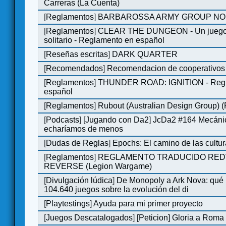
Carreras (La Cuenta)
[
Reglamentos
]
BARBAROSSA ARMY GROUP NO
[
Reglamentos
]
CLEAR THE DUNGEON - Un juego 
solitario - Reglamento en español
[
Reseñas escritas
]
DARK QUARTER
[
Recomendados
]
Recomendacion de cooperativos 
[
Reglamentos
]
THUNDER ROAD: IGNITION - Regl
español
[
Reglamentos
]
Rubout (Australian Design Group) 
[
Podcasts
]
[Jugando con Da2] JcDa2 #164 Mecáni
echaríamos de menos
[
Dudas de Reglas
]
Epochs: El camino de las cultu
[
Reglamentos
]
REGLAMENTO TRADUCIDO RED
REVERSE (Legion Wargame)
[
Divulgación lúdica
]
De Monopoly a Ark Nova: qué
104.640 juegos sobre la evolución del di
[
Playtestings
]
Ayuda para mi primer proyecto
[
Juegos Descatalogados
]
[Peticion] Gloria a Roma