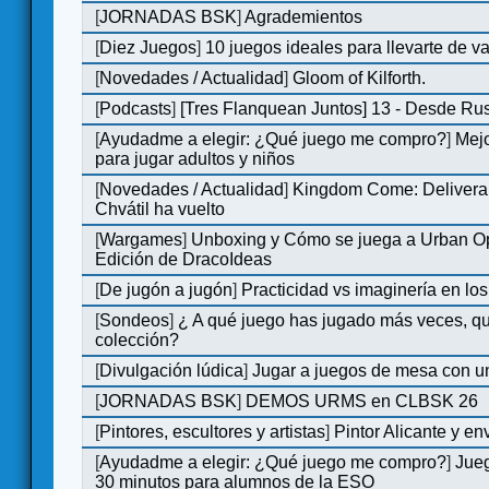
[
JORNADAS BSK
]
Agrademientos
[
Diez Juegos
]
10 juegos ideales para llevarte de 
[
Novedades / Actualidad
]
Gloom of Kilforth.
[
Podcasts
]
[Tres Flanquean Juntos] 13 - Desde Ru
[
Ayudadme a elegir: ¿Qué juego me compro?
]
Mejo
para jugar adultos y niños
[
Novedades / Actualidad
]
Kingdom Come: Delivera
Chvátil ha vuelto
[
Wargames
]
Unboxing y Cómo se juega a Urban Op
Edición de DracoIdeas
[
De jugón a jugón
]
Practicidad vs imaginería en lo
[
Sondeos
]
¿ A qué juego has jugado más veces, qu
colección?
[
Divulgación lúdica
]
Jugar a juegos de mesa con u
[
JORNADAS BSK
]
DEMOS URMS en CLBSK 26
[
Pintores, escultores y artistas
]
Pintor Alicante y en
[
Ayudadme a elegir: ¿Qué juego me compro?
]
Jue
30 minutos para alumnos de la ESO