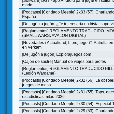
[
Software
]
BGT - app Android para jugar en solitari
made
[
Podcasts
]
[Condado Meeple] 2x33 (57): Charlan
España
[
De jugón a jugón
]
¿Te interesaría un trivial super
[
Reglamentos
]
REGLAMENTO TRADUCIDO "MO
(SMALL WARS: AVALON DIGITAL)
[
Novedades / Actualidad
]
Librojuego 📒 Patrulla en
en Verkami
[
De jugón a jugón
]
Explorajuegos.com
[
Cajón de sastre
]
Manual de viajes para profes
[
Reglamentos
]
REGLAMENTO TRADUCIDO HILL
(Legión Wargame)
[
Podcasts
]
[Condado Meeple] 2x32 (56): La obsole
juegos de mesa
[
Podcasts
]
[Condado Meeple] 2x31 (55): Tops, dec
estadísticas mitad 2026
[
Podcasts
]
[Condado Meeple] 2x30 (54): Especial
[
Podcasts
]
[Condado Meeple] 2x29 (53): Charlando