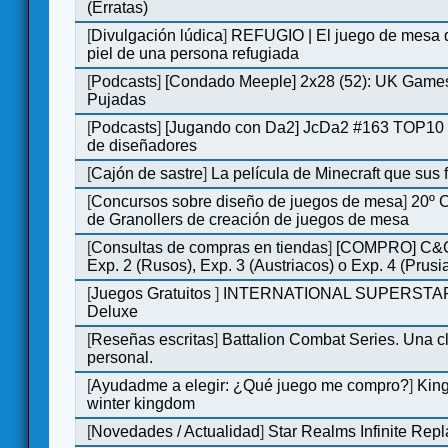
(Erratas)
[
Divulgación lúdica
]
REFUGIO | El juego de mesa q
piel de una persona refugiada
[
Podcasts
]
[Condado Meeple] 2x28 (52): UK Games
Pujadas
[
Podcasts
]
[Jugando con Da2] JcDa2 #163 TOP10 
de diseñadores
[
Cajón de sastre
]
La película de Minecraft que sus 
[
Concursos sobre diseño de juegos de mesa
]
20º 
de Granollers de creación de juegos de mesa
[
Consultas de compras en tiendas
]
[COMPRO] C&C
Exp. 2 (Rusos), Exp. 3 (Austriacos) o Exp. 4 (Prusi
[
Juegos Gratuitos
]
INTERNATIONAL SUPERSTA
Deluxe
[
Reseñas escritas
]
Battalion Combat Series. Una cl
personal.
[
Ayudadme a elegir: ¿Qué juego me compro?
]
King
winter kingdom
[
Novedades / Actualidad
]
Star Realms Infinite Repl