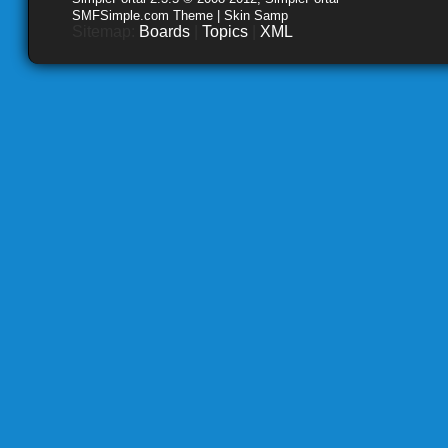
SMFSimple.com Theme | Skin Samp
Sitemap:
Boards
|
Topics
|
XML