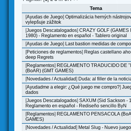
Tema
[
Ayudas de Juego
]
Optimalizácia herných nástrojo
vylepšuje zážitok
[
Juegos Descatalogados
]
CRAZY GOLF (GAMES M
1980) - Reglamento en español - Tablero original
[
Ayudas de Juego
]
Last bastion medidas de comp
[
Peticiones de reglamentos
]
Reglas castellano aho
deep Regrets
[
Reglamentos
]
REGLAMENTO TRADUCIDO DE 
(BoAR) (GMT GAMES)
[
Novedades / Actualidad
]
Duda: al filler de la notici
[
Ayudadme a elegir: ¿Qué juego me compro?
]
Jueg
dados
[
Juegos Descatalogados
]
SAXUM (Sid Sackson - 
Reglamento en español - Rediseño sencillo ByN
[
Reglamentos
]
REGLAMENTO PENSACOLA (BoA
GAMES)
[
Novedades / Actualidad
]
Metal Slug - Nuevo jueg