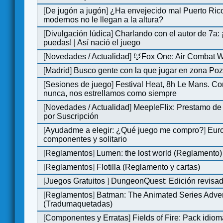
[
De jugón a jugón
]
¿Ha envejecido mal Puerto Rico
modernos no le llegan a la altura?
[
Divulgación lúdica
]
Charlando con el autor de 7a:
puedas! | Así nació el juego
[
Novedades / Actualidad
]
🦊Fox One: Air Combat 
[
Madrid
]
Busco gente con la que jugar en zona Po
[
Sesiones de juego
]
Festival Heat, 8h Le Mans. C
nunca, nos estrellamos como siempre
[
Novedades / Actualidad
]
MeepleFlix: Prestamo de
por Suscripción
[
Ayudadme a elegir: ¿Qué juego me compro?
]
Eur
componentes y solitario
[
Reglamentos
]
Lumen: the lost world (Reglamento)
[
Reglamentos
]
Flotilla (Reglamento y cartas)
[
Juegos Gratuitos
]
DungeonQuest: Edición revisad
[
Reglamentos
]
Batman: The Animated Series Adve
(Tradumaquetadas)
[
Componentes y Erratas
]
Fields of Fire: Pack id