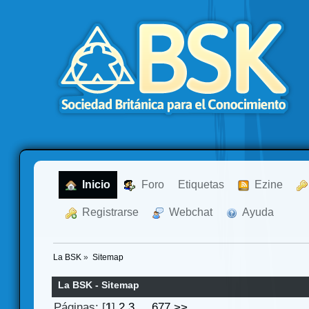
  Inicio
  Foro
Etiquetas
  Ezine
  Registrarse
  Webchat
  Ayuda
La BSK
»
Sitemap
La BSK - Sitemap
Páginas: [
1
]
2
3
...
677
>>