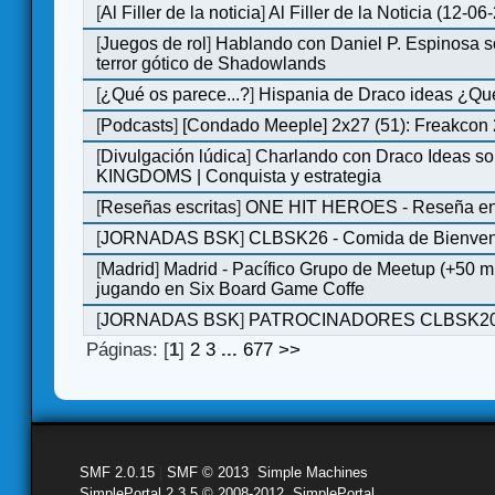
[
Al Filler de la noticia
]
Al Filler de la Noticia (12-06
[
Juegos de rol
]
Hablando con Daniel P. Espinosa s
terror gótico de Shadowlands
[
¿Qué os parece...?
]
Hispania de Draco ideas ¿Qu
[
Podcasts
]
[Condado Meeple] 2x27 (51): Freakcon
[
Divulgación lúdica
]
Charlando con Draco Ideas s
KINGDOMS | Conquista y estrategia
[
Reseñas escritas
]
ONE HIT HEROES - Reseña en 
[
JORNADAS BSK
]
CLBSK26 - Comida de Bienve
[
Madrid
]
Madrid - Pacífico Grupo de Meetup (+50 
jugando en Six Board Game Coffe
[
JORNADAS BSK
]
PATROCINADORES CLBSK2
Páginas: [
1
]
2
3
...
677
>>
SMF 2.0.15
|
SMF © 2013
,
Simple Machines
SimplePortal 2.3.5 © 2008-2012, SimplePortal