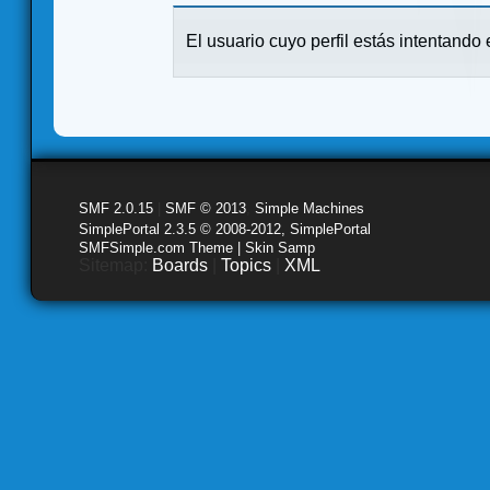
El usuario cuyo perfil estás intentando e
SMF 2.0.15
|
SMF © 2013
,
Simple Machines
SimplePortal 2.3.5 © 2008-2012, SimplePortal
SMFSimple.com Theme | Skin Samp
Sitemap:
Boards
|
Topics
|
XML