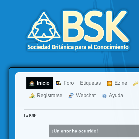
  Inicio
  Foro
Etiquetas
  Ezine
  Registrarse
  Webchat
  Ayuda
La BSK
¡Un error ha ocurrido!