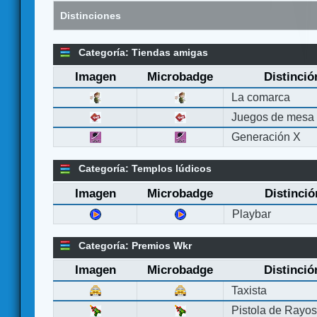
Distinciones
Categoría: Tiendas amigas
Imagen
Microbadge
Distinció
La comarca
Juegos de mesa
Generación X
Categoría: Templos lúdicos
Imagen
Microbadge
Distinció
Playbar
Categoría: Premios Wkr
Imagen
Microbadge
Distinció
Taxista
Pistola de Rayo