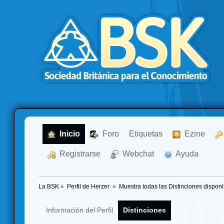
  Inicio
  Foro
Etiquetas
  Ezine
  Registrarse
  Webchat
  Ayuda
La BSK
»
Perfil de Herzer 
»
Muestra todas las Distinciones disponi
Información del Perfil
Distinciones