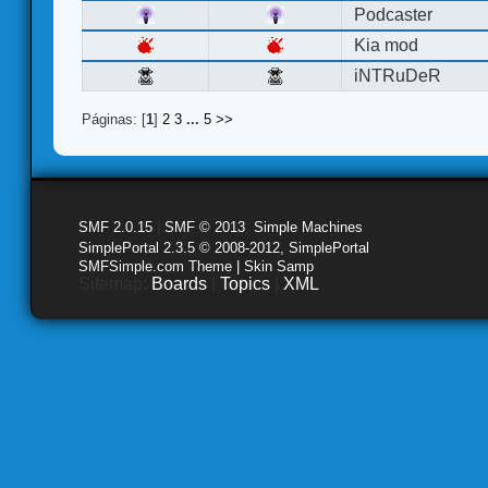
Podcaster
Kia mod
iNTRuDeR
Páginas: [
1
]
2
3
...
5
>>
SMF 2.0.15
|
SMF © 2013
,
Simple Machines
SimplePortal 2.3.5 © 2008-2012, SimplePortal
SMFSimple.com Theme | Skin Samp
Sitemap:
Boards
|
Topics
|
XML