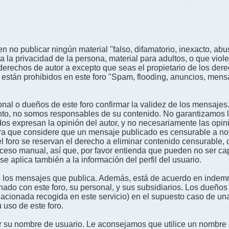
n no publicar ningún material "falso, difamatorio, inexacto, abus
a privacidad de la persona, material para adultos, o que viole
derechos de autor a excepto que seas el propietario de los der
én están prohibidos en este foro "Spam, flooding, anuncios, me
nal o dueños de este foro confirmar la validez de los mensajes
nto, no somos responsables de su contenido. No garantizamos la 
s expresan la opinión del autor, y no necesariamente las opini
era que considere que un mensaje publicado es censurable a noti
l foro se reservan el derecho a eliminar contenido censurable, 
oceso manual, así que, por favor entienda que pueden no ser c
se aplica también a la información del perfil del usuario.
 los mensajes que publica. Además, está de acuerdo en indemni
onado con este foro, su personal, y sus subsidiarios. Los dueños
relacionada recogida en este servicio) en el supuesto caso de u
 uso de este foro.
gir su nombre de usuario. Le aconsejamos que utilice un nombr