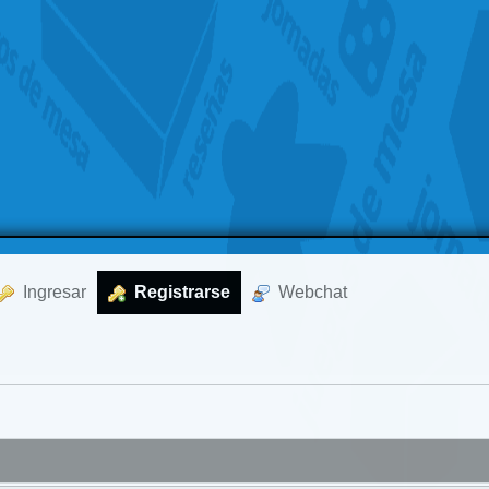
  Ingresar
  Registrarse
  Webchat