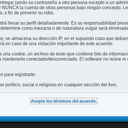
entregar jamás su contraseña a otra persona excepto a un admini
usar NUNCA la cuenta de otras personas bajo ningún concep
 a fin de prevenir su robo.
odrá llenar su perfil detalladamente. Es su responsabilidad pres
 determine como inexacta o de naturaleza vulgar será eliminada,
e, se almacena su dirección IP, en el supuesto caso que debamo
irá en caso de una violación importante de este acuerdo.
 una cookie, un archivo de texto que contiene bits de informac
mantenerlo conectado/desconectado. El software no reúne ni en
 para registrarte.
 político, social o religioso en cualquier sección del foro.