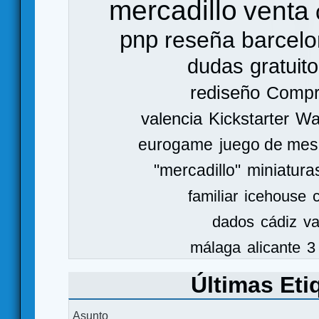
mercadillo
venta
pnp
reseña
barcel
dudas
gratuito
rediseño
Comp
valencia
Kickstarter
Wa
eurogame
juego de mes
"mercadillo"
miniatura
familiar
icehouse
dados
cádiz
va
málaga
alicante
3
Últimas Eti
Asunto