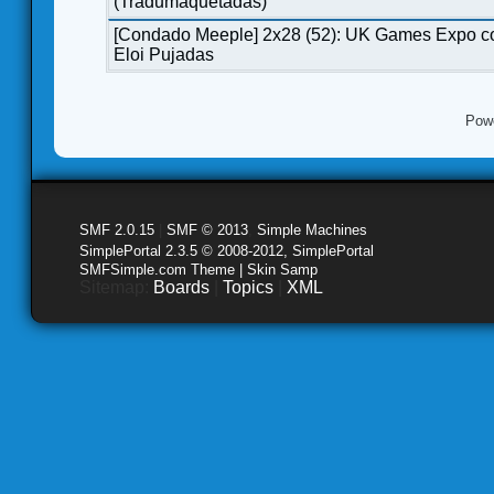
(Tradumaquetadas)
[Condado Meeple] 2x28 (52): UK Games Expo c
Eloi Pujadas
Pow
SMF 2.0.15
|
SMF © 2013
,
Simple Machines
SimplePortal 2.3.5 © 2008-2012, SimplePortal
SMFSimple.com Theme | Skin Samp
Sitemap:
Boards
|
Topics
|
XML