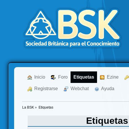
  Inicio
  Foro
Etiquetas
  Ezine
  Registrarse
  Webchat
  Ayuda
La BSK
»
Etiquetas
Etiqueta