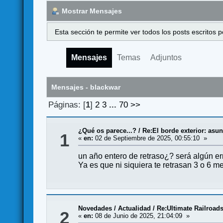
Mostrar Mensajes
Esta sección te permite ver todos los posts escritos
Mensajes
Temas
Adjuntos
Mensajes - blackwar
Páginas: [
1
]
2
3
...
70
>>
¿Qué os parece...?
/
Re:El borde exterior: asu
1
«
en:
02 de Septiembre de 2025, 00:55:10 »
un año entero de retraso¿? será algún er
Ya es que ni siquiera te retrasan 3 o 6 m
Novedades / Actualidad
/
Re:Ultimate Railroad
2
«
en:
08 de Junio de 2025, 21:04:09 »