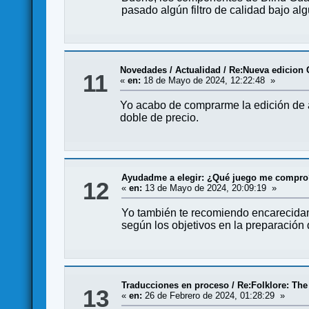
pasado algún filtro de calidad bajo al
Novedades / Actualidad
/
Re:Nueva edicion
11
«
en:
18 de Mayo de 2024, 12:22:48 »
Yo acabo de comprarme la edición de a
doble de precio.
Ayudadme a elegir: ¿Qué juego me compr
12
«
en:
13 de Mayo de 2024, 20:09:19 »
Yo también te recomiendo encarecidame
según los objetivos en la preparación d
Traducciones en proceso
/
Re:Folklore: The 
13
«
en:
26 de Febrero de 2024, 01:28:29 »