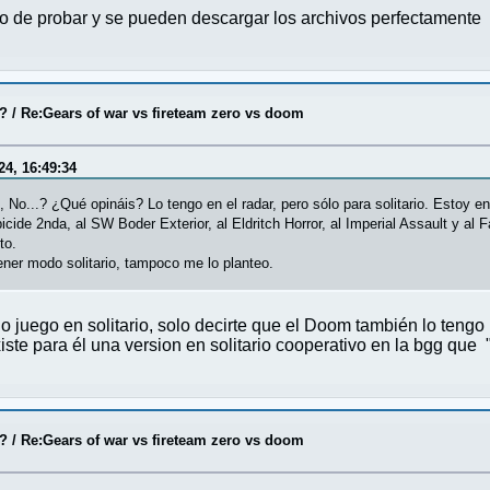
 de probar y se pueden descargar los archivos perfectamente
o?
/
Re:Gears of war vs fireteam zero vs doom
24, 16:49:34
í, No...? ¿Qué opináis? Lo tengo en el radar, pero sólo para solitario. Est
cide 2nda, al SW Boder Exterior, al Eldritch Horror, al Imperial Assault y al 
to.
ener modo solitario, tampoco me lo planteo.
juego en solitario, solo decirte que el Doom también lo tengo (s
xiste para él una version en solitario cooperativo en la bgg que
o?
/
Re:Gears of war vs fireteam zero vs doom