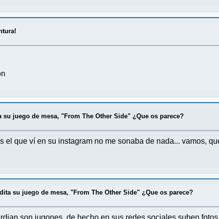
ntura!
ón
 su juego de mesa, "From The Other Side" ¿Que os parece?
menos el que ví en su instagram no me sonaba de nada... vamos, q
ita su juego de mesa, "From The Other Side" ¿Que os parece?
ian son jugones, de hecho en sus redes sociales suben fotos j