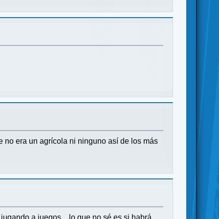
ue no era un agrícola ni ninguno así de los más
ugando a juegos... lo que no sé es si habrá