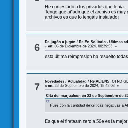
He contestado a los privados que tenía.
Tengo que añadir que el archivo es muy g
archivos es que lo tengáis instalado¡
De jugón a jugón
/
Re:En Solitario - Ultimas a
6
«
en:
06 de Diciembre de 2024, 00:39:53 »
esta última reimpresion ha resuelto todas
Novedades / Actualidad
/
Re:ALIENS: OTRO G
7
«
en:
23 de Septiembre de 2024, 18:43:08 »
Cita de: marjualeon en 23 de Septiembre de 20
Pues con la cantidad de críticas negativas a A
Es que el fireteam zero a 50e es la mejo