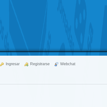
  Ingresar
  Registrarse
  Webchat