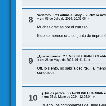
Variantes
/
Re:Fortune & Glory - !Vuelve la Ave
8
«
en:
08 de Julio de 2024, 20:35:06 »
Muchas gracias por el currazo
Esto se merece una conjunta de impresi
¿Qué os parece...?
/
Re:BLIND GUARDIAN edita
9
«
en:
26 de Mayo de 2024, 01:41:11 »
Uff. lo siento, no sabría decirte.... al 
conocidos.
¿Qué os parece...?
/
Re:BLIND GUARDIAN ed
10
«
en:
25 de Mayo de 2024, 12:25:04 »
Bueno, los componentes de Blind Guard