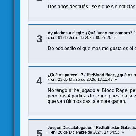
Dos años después.. se sigue sin noticias
Ayudadme a elegir: ¿Qué juego me compro?
3
«
en:
01 de Junio de 2025, 00:27:20 »
De ese estilo el que más me gusta es el 
¿Qué os parece...?
/
Re:Blood Rage, ¿qué os 
4
«
en:
23 de Marzo de 2025, 13:11:43 »
No tengo ni he jugado al Blood Rage, per
pero tras 4 partidas lo tengo puesto a la 
que van últimos casi siempre ganan...
Juegos Descatalogados
/
Re:Battlestar Galact
5
«
en:
26 de Diciembre de 2024, 17:34:53 »