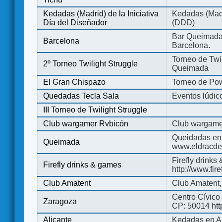
Kedadas (Madrid) de la Iniciativa
Kedadas (Madri
Día del Diseñador
(DDD)
Bar Queimada.
Barcelona
Barcelona.
Torneo de Twil
2º Torneo Twilight Struggle
Queimada
El Gran Chispazo
Torneo de Po
Quedadas Tecla Sala
Eventos lúdico
III Torneo de Twilight Struggle
Club wargamer Rvbicón
Club wargame
Queidadas en
Queimada
www.eldracde
Firefly drinks
Firefly drinks & games
http://www.fir
Club Amatent
Club Amatent,
Centro Cívico 
Zaragoza
CP: 50014 http
Alicante
Kedadas en Al