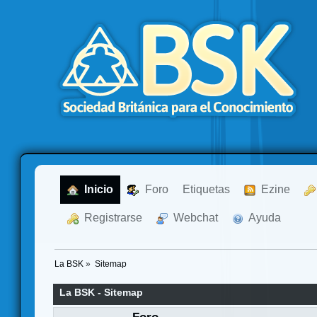
  Inicio
  Foro
Etiquetas
  Ezine
  Registrarse
  Webchat
  Ayuda
La BSK
»
Sitemap
La BSK - Sitemap