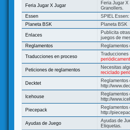
Feria Jugar X
Feria Jugar X Jugar
Granollers.
Essen
SPIEL Essen: 
Planeta BSK
Planeta BSK
Publicita otra
Enlaces
juegos de me
Reglamentos
Reglamentos d
Traducciones
Traducciones en proceso
periódicamen
Necesitas alg
Peticiones de reglamentos
reciclado per
Reglamentos d
Decktet
http://www.de
Reglamentos d
Icehouse
http://www.ic
Reglamentos 
Piecepack
http://piecepa
Ayudas de Jue
Ayudas de Juego
Etiquetas.