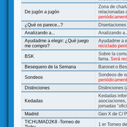
Zona de charl
De jugón a jugón
relacionadas 
periódicamen
¿Qué os parece...?
Disertaciones
Analizando a...
Analizando a..
Ayudadme a elegir: ¿Qué juego
Ayudadme a e
me compro?
reciclado per
Sobre la comu
BSK
fama.
Será re
Besequero de la Semana
Baronet o Be
Sondeos de o
Sondeos
periódicament
Distinciones
Distinciones 
Kedadas infor
Kedadas
asociaciones, 
jornadas "ofic
Madrid
Gen X de C/ P
TICHUMAD2K8 -Torneo de
1 er Torneo de
Tichu