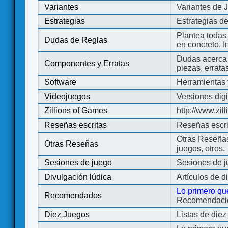
Variantes
Variantes de 
Estrategias
Estrategias d
Plantea todas
Dudas de Reglas
en concreto. 
Dudas acerca 
Componentes y Erratas
piezas, errata
Software
Herramientas 
Videojuegos
Versiones digi
Zillions of Games
http://www.zi
Reseñas escritas
Reseñas escri
Otras Reseñas 
Otras Reseñas
juegos, otros.
Sesiones de juego
Sesiones de 
Divulgación lúdica
Artículos de d
Lo primero qu
Recomendados
Recomendacion
Diez Juegos
Listas de die