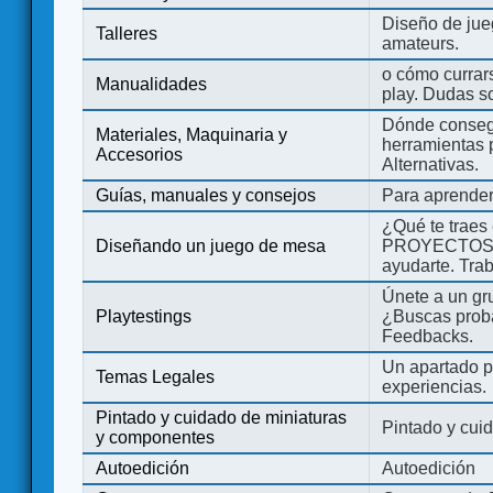
Diseño de jue
Talleres
amateurs.
o cómo currars
Manualidades
play. Dudas so
Dónde consegu
Materiales, Maquinaria y
herramientas 
Accesorios
Alternativas.
Guías, manuales y consejos
Para aprender
¿Qué te traes
Diseñando un juego de mesa
PROYECTOS co
ayudarte. Tra
Únete a un gru
Playtestings
¿Buscas probad
Feedbacks.
Un apartado pa
Temas Legales
experiencias.
Pintado y cuidado de miniaturas
Pintado y cui
y componentes
Autoedición
Autoedición