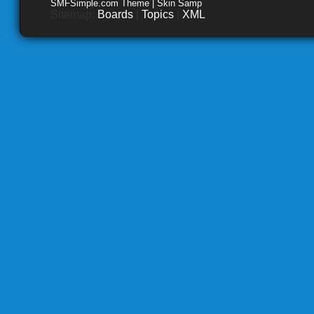
SMFSimple.com Theme | Skin Samp
Sitemap:
Boards
|
Topics
|
XML