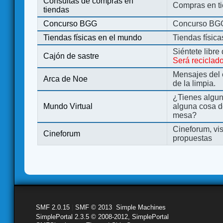
Consultas de compras en
Compras en ti
tiendas
Concurso BGG
Concurso BG
Tiendas físicas en el mundo
Tiendas físic
Siéntete libre
Cajón de sastre
Será reciclad
Mensajes del 
Arca de Noe
de la limpia.
¿Tienes algu
Mundo Virtual
alguna cosa d
mesa?
Cineforum, vis
Cineforum
propuestas
SMF 2.0.15
|
SMF © 2013
,
Simple Machines
SimplePortal 2.3.5 © 2008-2012, SimplePortal