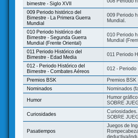
008 Periodo hi
bimestre - Siglo XVII
009 Periodo histórico del
009 Periodo hi
Bimestre - La Primera Guerra
Mundial.
Mundial
010 Periodo histórico del
010 Periodo h
Bimestre - Segunda Guerra
Mundial (Frent
Mundial (Frente Oriental)
011 Periodo Histórico del
011 Periodo H
Bimestre - Edad Media
012 - Periodo Histórico del
012 - Periodo
Bimestre - Combates Aéreos
Premios BSK
Premios BSK
Nominados
Nominados (fa
Humor gráfico
Humor
SOBRE JUEG
Curiosidades.
Curiosidades
SOBRE JUEG
Juegos de Ing
Pasatiempos
Rompecabezas
deductiva/indu