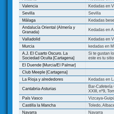
Valencia
Kedadas en V
Sevilla
Sevilla
Málaga
Kedadas bese
Andalucía Oriental (Almería y
Kedadas en An
Granada)
Valladolid
Kedadas en Va
Murcia
kedadas en M
A.J. El Cuarto Oscuro. La
Si te gustan l
Sociedad Oculta [Cartagena]
este es tu sit
El Duende [Murcia/El Palmar]
Club Meeple [Cartagena]
La Rioja y alrededores
Kedadas en L
Bar-Cafetería 
Cantabria-Asturias
XXIII, nº9, To
País Vasco
Vizcaya-Guip
Castilla la Mancha
Toledo, Albac
Navarra
Navarra