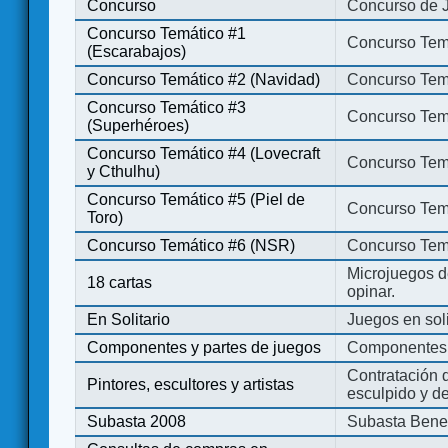
Concurso
Concurso de 
Concurso Temático #1
Concurso Temá
(Escarabajos)
Concurso Temático #2 (Navidad)
Concurso Tem
Concurso Temático #3
Concurso Tem
(Superhéroes)
Concurso Temático #4 (Lovecraft
Concurso Temá
y Cthulhu)
Concurso Temático #5 (Piel de
Concurso Temá
Toro)
Concurso Temático #6 (NSR)
Concurso Tem
Microjuegos d
18 cartas
opinar.
En Solitario
Juegos en soli
Componentes y partes de juegos
Componentes 
Contratación d
Pintores, escultores y artistas
esculpido y d
Subasta 2008
Subasta Bene