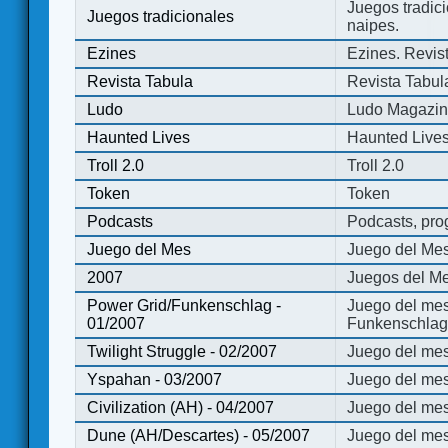
Juegos tradici
Juegos tradicionales
naipes.
Ezines
Ezines. Revist
Revista Tabula
Revista Tabul
Ludo
Ludo Magazi
Haunted Lives
Haunted Live
Troll 2.0
Troll 2.0
Token
Token
Podcasts
Podcasts, pro
Juego del Mes
Juego del Me
2007
Juegos del Me
Power Grid/Funkenschlag -
Juego del mes
01/2007
Funkenschlag 
Twilight Struggle - 02/2007
Juego del mes
Yspahan - 03/2007
Juego del me
Civilization (AH) - 04/2007
Juego del mes 
Dune (AH/Descartes) - 05/2007
Juego del me