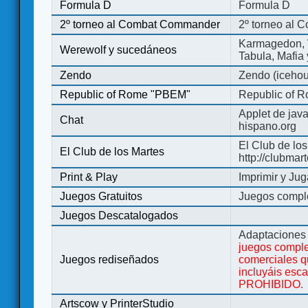
Formula D
Formula D
2º torneo al Combat Commander
2º torneo al
Karmagedon, W
Werewolf y sucedáneos
Tabula, Mafia
Zendo
Zendo (iceho
Republic of Rome "PBEM"
Republic of 
Applet de jav
Chat
hispano.org
El Club de los
El Club de los Martes
http://clubmar
Print & Play
Imprimir y Jug
Juegos Gratuitos
Juegos complet
Juegos Descatalogados
Adaptaciones 
juegos comple
Juegos rediseñados
comerciales q
incluyáis esc
PROHIBIDO.
Artscow y PrinterStudio