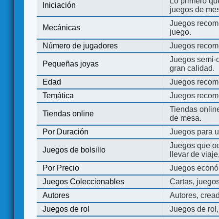
Lo primero que
Iniciación
juegos de mes
Juegos recome
Mecánicas
juego.
Número de jugadores
Juegos recom
Juegos semi-d
Pequeñas joyas
gran calidad.
Edad
Juegos recom
Temática
Juegos recom
Tiendas onli
Tiendas online
de mesa.
Por Duración
Juegos para u
Juegos que o
Juegos de bolsillo
llevar de viaje
Por Precio
Juegos económ
Juegos Coleccionables
Cartas, juego
Autores
Autores, crea
Juegos de rol
Juegos de rol,