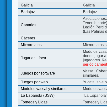
Galicia
Galicia
Badajoz
Badajoz
Asociaciones:
Tenerife norte
Canarias
Legión Perdida
(Las Palmas d
Cáceres
Microrelatos
Microrelatos 
Módulos vassa
donde jugar 
Jugar en Línea
jugadores. Ke
periódicamen
Vassal, Cyber
Juegos por software
similares.
Juegos por web
Yucata, spiel
Módulos vassal y similares
Módulos vassa
La Española (BSW)
"La Española
Torneos y Ligas
Torneos y Lig