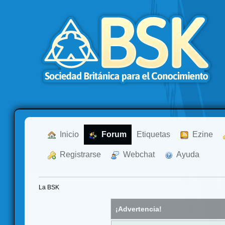
  Inicio
  Forum
Etiquetas
  Ezine
  Registrarse
  Webchat
  Ayuda
La BSK
¡Advertencia!