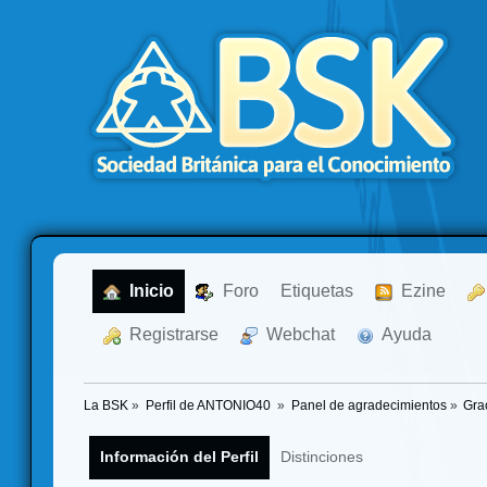
  Inicio
  Foro
Etiquetas
  Ezine
  Registrarse
  Webchat
  Ayuda
La BSK
»
Perfil de ANTONIO40 
»
Panel de agradecimientos
»
Gra
Información del Perfil
Distinciones