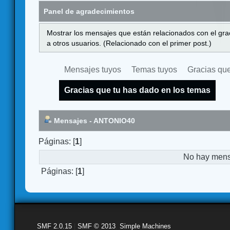
Panel de agradecimientos
Mostrar los mensajes que están relacionados con el gra
a otros usuarios. (Relacionado con el primer post.)
Mensajes tuyos
Temas tuyos
Gracias que
Gracias que tu has dado en los temas
Mensajes - ANTONIO40
Páginas: [
1
]
No hay mensa
Páginas: [
1
]
SMF 2.0.15
|
SMF © 2013
,
Simple Machines