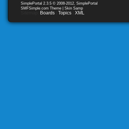
SimplePortal 2.3.5 © 2008-2012, SimplePortal
SMFSimple.com Theme | Skin Samp
Sitemap:
Boards
|
Topics
|
XML