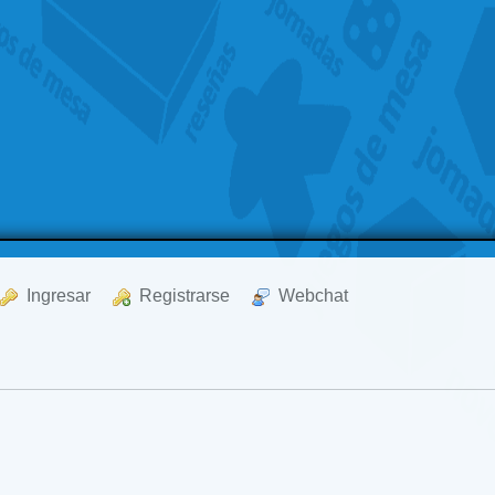
  Ingresar
  Registrarse
  Webchat