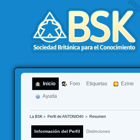
  Inicio
  Foro
Etiquetas
  Ezine
  Ayuda
La BSK
»
Perfil de ANTONIO40 
»
Resumen
Información del Perfil
Distinciones