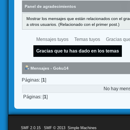
Panel de agradecimientos
Mostrar los mensajes que están relacionados con el gra
a otros usuarios. (Relacionado con el primer post.)
Mensajes tuyos
Temas tuyos
Gracias que
Gracias que tu has dado en los temas
Mensajes - Goku14
Páginas: [
1
]
No hay mensa
Páginas: [
1
]
SMF 2.0.15
|
SMF © 2013
,
Simple Machines