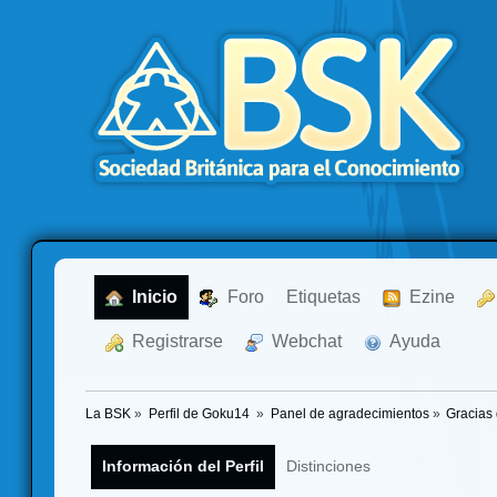
  Inicio
  Foro
Etiquetas
  Ezine
  Registrarse
  Webchat
  Ayuda
La BSK
»
Perfil de Goku14 
»
Panel de agradecimientos
»
Gracias 
Información del Perfil
Distinciones