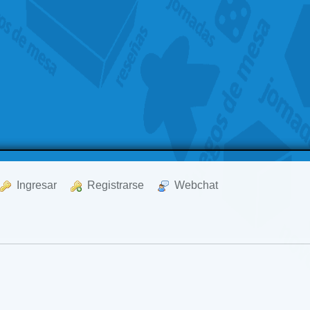
  Ingresar
  Registrarse
  Webchat