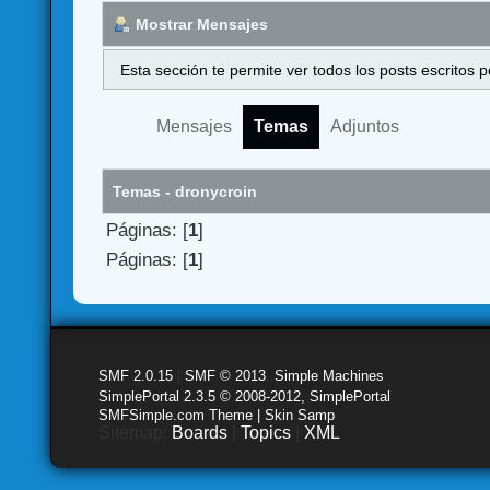
Mostrar Mensajes
Esta sección te permite ver todos los posts escritos
Mensajes
Temas
Adjuntos
Temas - dronycroin
Páginas: [
1
]
Páginas: [
1
]
SMF 2.0.15
|
SMF © 2013
,
Simple Machines
SimplePortal 2.3.5 © 2008-2012, SimplePortal
SMFSimple.com Theme | Skin Samp
Sitemap:
Boards
|
Topics
|
XML