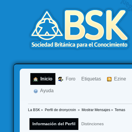
  Inicio
  Foro
Etiquetas
  Ezine
  Ayuda
La BSK
»
Perfil de dronycroin 
»
Mostrar Mensajes
»
Temas
Información del Perfil
Distinciones