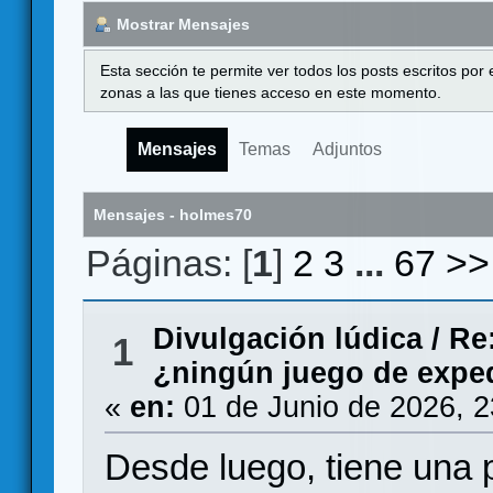
Mostrar Mensajes
Esta sección te permite ver todos los posts escritos por
zonas a las que tienes acceso en este momento.
Mensajes
Temas
Adjuntos
Mensajes - holmes70
Páginas: [
1
]
2
3
...
67
>>
Divulgación lúdica
/
Re:
1
¿ningún juego de expe
«
en:
01 de Junio de 2026, 
Desde luego, tiene una p