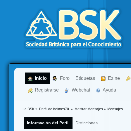
  Inicio
  Foro
Etiquetas
  Ezine
  Registrarse
  Webchat
  Ayuda
La BSK
»
Perfil de holmes70 
»
Mostrar Mensajes
»
Mensajes
Información del Perfil
Distinciones