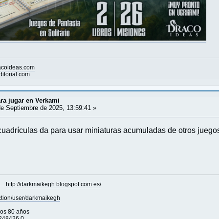
acoideas.com
itorial.com
ra jugar en Verkami
e Septiembre de 2025, 13:59:41 »
cuadrículas da para usar miniaturas acumuladas de otros juegos.
..
http://darkmaikegh.blogspot.com.es/
ction/user/darkmaikegh
los 80 años
=248426.0