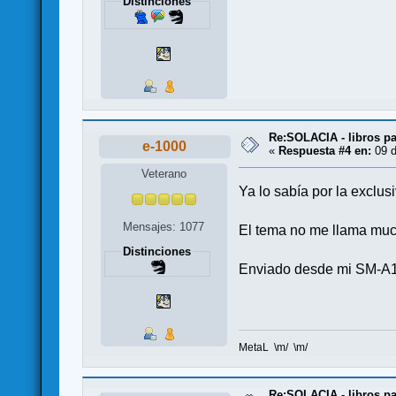
Distinciones
Re:SOLACIA - libros pa
e-1000
«
Respuesta #4 en:
09 d
Veterano
Ya lo sabía por la exclus
Mensajes: 1077
El tema no me llama mucho
Distinciones
Enviado desde mi SM-A1
MetaL \m/ \m/
Re:SOLACIA - libros pa