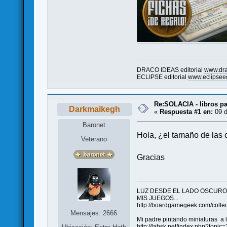
DRACO IDEAS editorial
www.dr
ECLIPSE editorial
www.eclipseed
Re:SOLACIA - libros pa
Darkmaikegh
«
Respuesta #1 en:
09 d
Baronet
Hola, ¿el tamaño de las 
Veterano
Gracias
LUZ DESDE EL LADO OSCURO.
MIS JUEGOS...
http://boardgamegeek.com/colle
Mensajes: 2666
Mi padre pintando miniaturas a 
http://labsk.net/index.php?topic