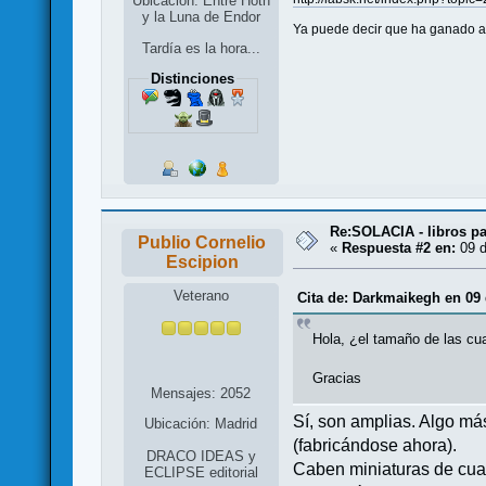
Ubicación: Entre Hoth
y la Luna de Endor
Ya puede decir que ha ganado a
Tardía es la hora...
Distinciones
Re:SOLACIA - libros pa
Publio Cornelio
«
Respuesta #2 en:
09 d
Escipion
Veterano
Cita de: Darkmaikegh en 09 
Hola, ¿el tamaño de las cu
Gracias
Mensajes: 2052
Sí, son amplias. Algo m
Ubicación: Madrid
(fabricándose ahora).
DRACO IDEAS y
Caben miniaturas de cua
ECLIPSE editorial