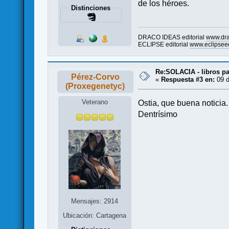
de los héroes.
Distinciones
DRACO IDEAS editorial
www.dr
ECLIPSE editorial
www.eclipseed
Re:SOLACIA - libros pa
Pérez-Corvo
«
Respuesta #3 en:
09 d
(Proxegenetyc)
Veterano
Ostia, que buena noticia.
Dentrísimo
Mensajes: 2914
Ubicación: Cartagena