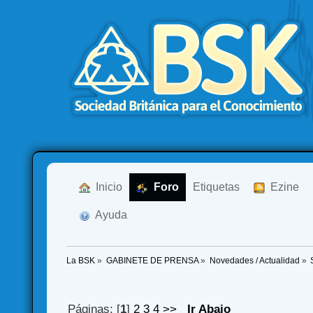
  Inicio
  Foro
Etiquetas
  Ezine
  Ayuda
La BSK
»
GABINETE DE PRENSA
»
Novedades / Actualidad
»
Páginas: [
1
]
2
3
4
>>
Ir Abajo