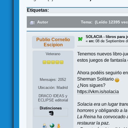
Etiquetas:
Autor
Tema: (Leído 12395 vec
SOLACIA - libros para 
Publio Cornelio
«
en:
08 de Septiembre d
Escipion
Tenemos nuevos libro-jue
Veterano
estos juegos de fantasía e
Ahora podéis seguirlo en
Sherman Solitario
Mensajes: 2052
¿Nos sigues?
Ubicación: Madrid
https://vkm.is/solacia
DRACO IDEAS y
ECLIPSE editorial
Solacia era un lugar tran
Distinciones
horrores y obligando a l
La Reina ha convocado a 
restaurar la paz.