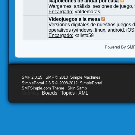
Napoleones de andar por casa
Wargames, análisis, sesiones de juego, 
Encargado:
Valdemaras
Videojuegos a la mesa
Versiones digitales de nuestros juegos d
operativos (windows, linux, android, iOS,
Encargado:
kalisto59
Powered By
SMF 
SMF 2.0.15
|
SMF © 2013
,
Simple Machines
SimplePortal 2.3.5 © 2008-2012, SimplePortal
SMFSimple.com Theme | Skin Samp
Sitemap:
Boards
|
Topics
|
XML