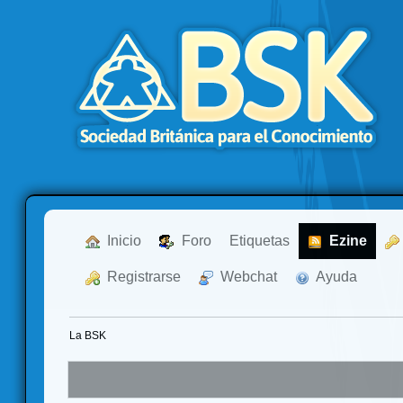
  Inicio
  Foro
Etiquetas
  Ezine
  Registrarse
  Webchat
  Ayuda
La BSK