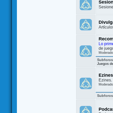
Sesion
Sesione
Divulg
Artículo
Recom
Lo prim
de juego
Moderado
Subforo
Juegos de 
Ezine
Ezines. 
Moderado
Subforo
Podca