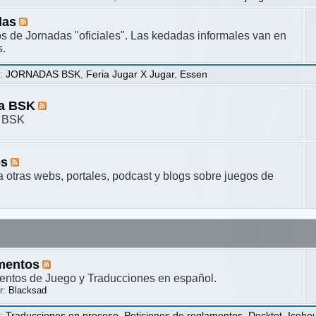
das
s de Jornadas "oficiales". Las kedadas informales van en
s.
s
:
JORNADAS BSK
,
Feria Jugar X Jugar
,
Essen
ta BSK
a BSK
es
a otras webs, portales, podcast y blogs sobre juegos de
mentos
ntos de Juego y Traducciones en español.
r:
Blacksad
s
:
Traducciones en proceso
,
Peticiones de reglamentos
,
Decktet
,
Iceho