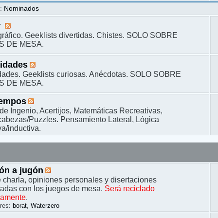
s
:
Nominados
r
ráfico. Geeklists divertidas. Chistes. SOLO SOBRE
S DE MESA.
sidades
dades. Geeklists curiosas. Anécdotas. SOLO SOBRE
S DE MESA.
iempos
de Ingenio, Acertijos, Matemáticas Recreativas,
bezas/Puzzles. Pensamiento Lateral, Lógica
a/inductiva.
ón a jugón
 charla, opiniones personales y disertaciones
nadas con los juegos de mesa.
Será reciclado
camente
.
res:
borat
,
Waterzero