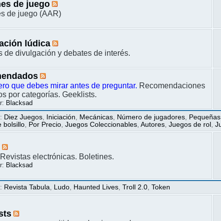
es de juego
s de juego (AAR)
ación lúdica
s de divulgación y debates de interés.
endados
ero que debes mirar antes de preguntar.
Recomendaciones
s por categorías. Geeklists.
r:
Blacksad
s
:
Diez Juegos
,
Iniciación
,
Mecánicas
,
Número de jugadores
,
Pequeñas
bolsillo
,
Por Precio
,
Juegos Coleccionables
,
Autores
,
Juegos de rol
,
J
s
Revistas electrónicas. Boletines.
r:
Blacksad
s
:
Revista Tabula
,
Ludo
,
Haunted Lives
,
Troll 2.0
,
Token
sts