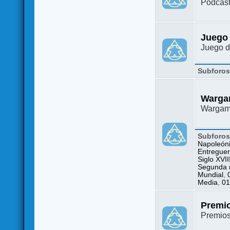
Podcast
Juego
Juego d
Subforo
Warga
Wargame
Subforo
Napoleón
Entreguer
Siglo XVII
Segunda m
Mundial
,
Media
,
01
Premi
Premio