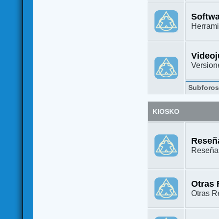
Softw
Herrami
Video
Versione
Subforo
KIOSKO
Reseña
Reseñas
Otras
Otras Re