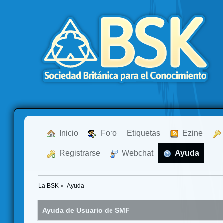
  Inicio
  Foro
Etiquetas
  Ezine
  Registrarse
  Webchat
  Ayuda
La BSK
»
Ayuda
Ayuda de Usuario de SMF