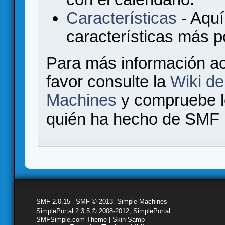
Características
- Aquí
características más 
Para más información a
favor consulte la
Wiki d
Machines
y compruebe 
quién ha hecho de SMF l
SMF 2.0.15
|
SMF © 2013
,
Simple Machines
SimplePortal 2.3.5 © 2008-2012, SimplePortal
SMFSimple.com Theme | Skin Samp