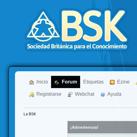
  Inicio
  Forum
Etiquetas
  Ezine
  Registrarse
  Webchat
  Ayuda
La BSK
¡Advertencia!