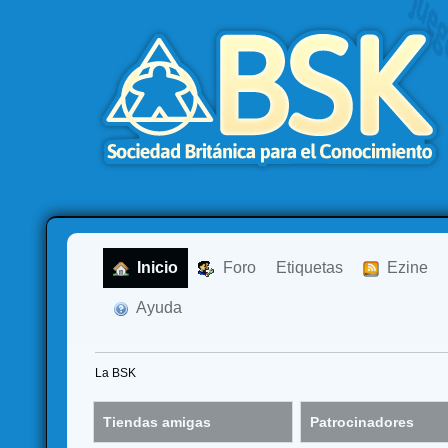
  Inicio
  Foro
Etiquetas
  Ezine
  Ayuda
La BSK
Tiendas amigas
Patrocinadores