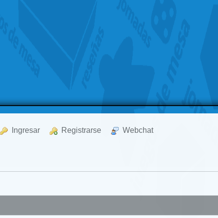
  Ingresar
  Registrarse
  Webchat