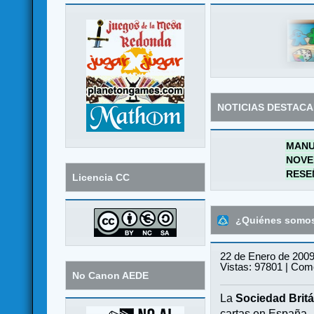
NOTICIAS DESTAC
MANU
NOVE
RESE
Licencia CC
¿Quiénes somo
22 de Enero de 2009
Vistas: 97801 | Come
No Canon AEDE
La
Sociedad Britá
cartas en España.