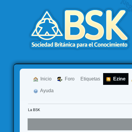
  Inicio
  Foro
Etiquetas
  Ezine
  Ayuda
La BSK