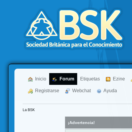
  Inicio
  Forum
Etiquetas
  Ezine
  Registrarse
  Webchat
  Ayuda
La BSK
¡Advertencia!