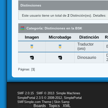
Distinciones
Este usuario tiene un total de
2
Distinción(es). Detalles:
Categoría: Distinciones en la BSK
Imagen
Microbadge
Distinción
R
Traductor
(oro)
Dinosaurio
Páginas: [
1
]
SMF 2.0.15
|
SMF © 2013
,
Simple Machines
SimplePortal 2.3.5 © 2008-2012, SimplePortal
SMFSimple.com Theme | Skin Samp
Sitemap:
Boards
|
Topics
|
XML