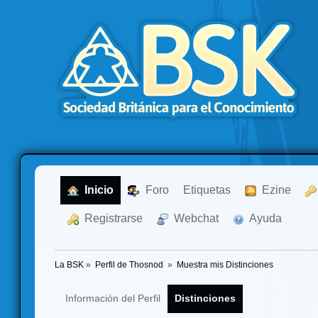
  Inicio
  Foro
Etiquetas
  Ezine
  Registrarse
  Webchat
  Ayuda
La BSK
»
Perfil de Thosnod 
»
Muestra mis Distinciones
Información del Perfil
Distinciones