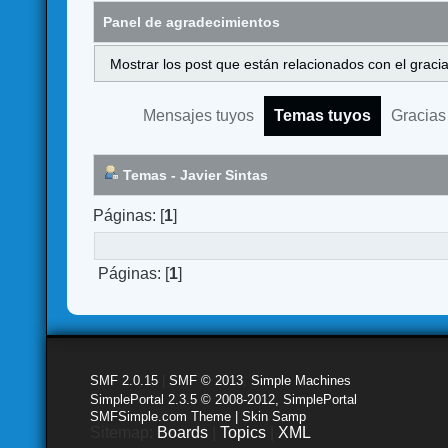
Panel de agradecimientos
Mostrar los post que están relacionados con el graci
Mensajes tuyos
Temas tuyos
Gracias
Temas - Javier Sintas
Páginas: [
1
]
Páginas: [
1
]
SMF 2.0.15
|
SMF © 2013
,
Simple Machines
SimplePortal 2.3.5 © 2008-2012, SimplePortal
SMFSimple.com Theme | Skin Samp
Sitemap:
Boards
|
Topics
|
XML