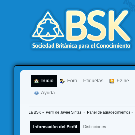
  Inicio
  Foro
Etiquetas
  Ezine
  Ayuda
La BSK
»
Perfil de Javier Sintas 
»
Panel de agradecimientos
»
Información del Perfil
Distinciones