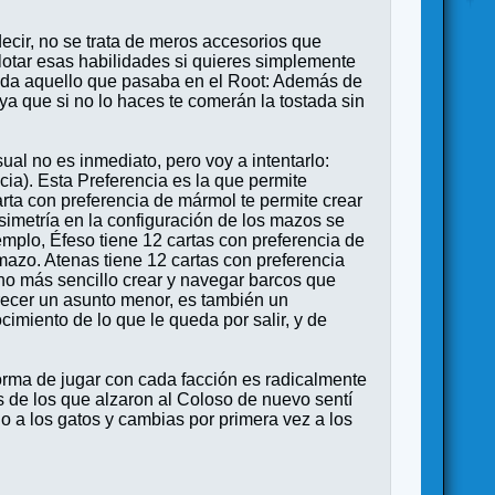
ecir, no se trata de meros accesorios que
lotar esas habilidades si quieres simplemente
se da aquello que pasaba en el Root: Además de
ya que si no lo haces te comerán la tostada sin
ual no es inmediato, pero voy a intentarlo:
cia). Esta Preferencia es la que permite
carta con preferencia de mármol te permite crear
asimetría en la configuración de los mazos se
emplo, Éfeso tiene 12 cartas con preferencia de
mazo. Atenas tiene 12 cartas con preferencia
cho más sencillo crear y navegar barcos que
arecer un asunto menor, es también un
cimiento de lo que le queda por salir, y de
orma de jugar con cada facción es radicalmente
s de los que alzaron al Coloso de nuevo sentí
o a los gatos y cambias por primera vez a los