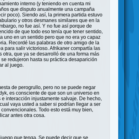
amiento interno (y teniendo en cuenta mi
 3 años que disputo anualmente una campaña
ir poco). Siendo así, la primera partida estuvo
cabulario y otros desmanes similares que en la
mbargo, no fue así. Y no fue así porque de
encido de que todo eso tenía que tener sentido,
a uno en un sentido pero que no era yo capaz
ria. Recordé las palabras de otro amigo de la
para salir victorioso. Afrikaner compartía las
 otra, que ya se desarrolló de una forma más
es se redujeron hasta su práctica desaparición
r al juego.
esta de perogrullo, pero no se puede negar
dyk, es consciente de que son un universo en
 e interacción injustamente salvaje. De hecho,
cual vaya usted a saber si podrían llegar a ser
s convencionales. Todo esto está muy bien,
car antes otra cosa.
 juego que tenga. Se puede decir que se