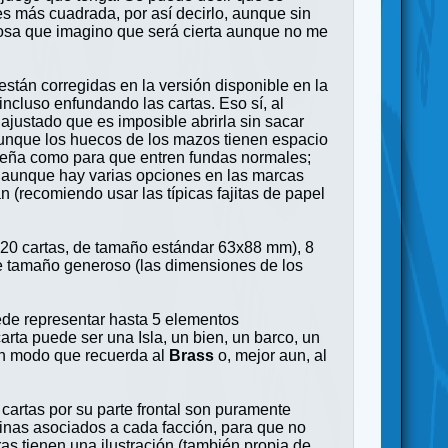
s más cuadrada, por así decirlo, aunque sin
osa que imagino que será cierta aunque no me
están corregidas en la versión disponible en la
cluso enfundando las cartas. Eso sí, al
 ajustado que es imposible abrirla sin sacar
aunque los huecos de los mazos tienen espacio
ueña como para que entren fundas normales;
, aunque hay varias opciones en las marcas
 (recomiendo usar las típicas fajitas de papel
220 cartas, de tamaño estándar 63x88 mm), 8
de tamaño generoso (las dimensiones de los
ede representar hasta 5 elementos
rta puede ser una Isla, un bien, un barco, un
 un modo que recuerda al
Brass
o, mejor aun, al
 cartas por su parte frontal son puramente
uinas asociados a cada facción, para que no
ras tienen una ilustración (también propia de