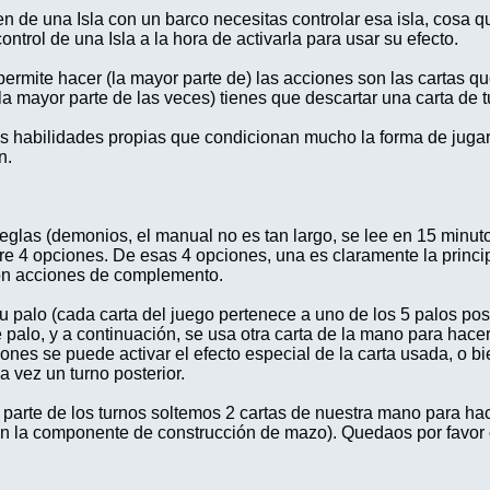
n de una Isla con un barco necesitas controlar esa isla, cosa 
ontrol de una Isla a la hora de activarla para usar su efecto.
ermite hacer (la mayor parte de) las acciones son las cartas q
la mayor parte de las veces) tienes que descartar una carta de 
os habilidades propias que condicionan mucho la forma de juga
n.
reglas (demonios, el manual no es tan largo, se lee en 15 minut
tre 4 opciones. De esas 4 opciones, una es claramente la princi
 son acciones de complemento.
u palo (cada carta del juego pertenece a uno de los 5 palos posi
palo, y a continuación, se usa otra carta de la mano para hace
nes se puede activar el efecto especial de la carta usada, o bi
 vez un turno posterior.
parte de los turnos soltemos 2 cartas de nuestra mano para ha
sin la componente de construcción de mazo). Quedaos por favor 