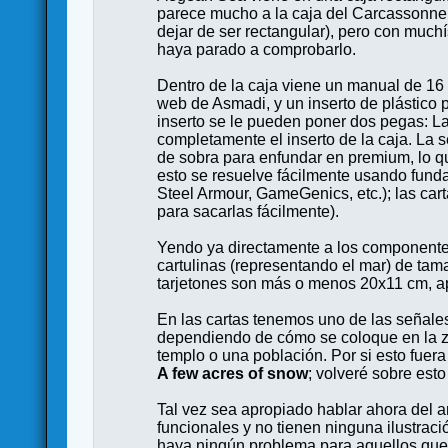
parece mucho a la caja del Carcassonne,
dejar de ser rectangular), pero con mu
haya parado a comprobarlo.
Dentro de la caja viene un manual de 16 (
web de Asmadi, y un inserto de plástico
inserto se le pueden poner dos pegas: La 
completamente el inserto de la caja. La
de sobra para enfundar en premium, lo 
esto se resuelve fácilmente usando funda
Steel Armour, GameGenics, etc.); las cart
para sacarlas fácilmente).
Yendo ya directamente a los componentes
cartulinas (representando el mar) de ta
tarjetones son más o menos 20x11 cm, 
En las cartas tenemos uno de las señale
dependiendo de cómo se coloque en la zon
templo o una población. Por si esto fuer
A few acres of snow
; volveré sobre est
Tal vez sea apropiado hablar ahora del ar
funcionales y no tienen ninguna ilustrac
haya ningún problema para aquellos que te