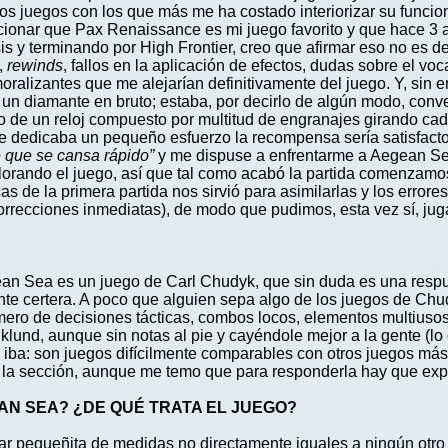
s juegos con los que más me ha costado interiorizar su funcion
encionar que Pax Renaissance es mi juego favorito y que hace
 y terminando por High Frontier, creo que afirmar eso no es dec
s,
rewinds
, fallos en la aplicación de efectos, dudas sobre el vo
ralizantes que me alejarían definitivamente del juego. Y, sin e
a un diamante en bruto; estaba, por decirlo de algún modo, conv
de un reloj compuesto por multitud de engranajes girando cad
 le dedicaba un pequeño esfuerzo la recompensa sería satisfacto
e que se cansa rápido”
y me dispuse a enfrentarme a Aegean Sea 
lorando el juego, así que tal como acabó la partida comenzamos
as de la primera partida nos sirvió para asimilarlas y los error
orrecciones inmediatas), de modo que pudimos, esta vez sí, juga
an Sea es un juego de Carl Chudyk, que sin duda es una respu
e certera. A poco que alguien sepa algo de los juegos de Chu
mero de decisiones tácticas, combos locos, elementos multiusos
lund, aunque sin notas al pie y cayéndole mejor a la gente (lo 
 iba: son juegos difícilmente comparables con otros juegos má
 la sección, aunque me temo que para responderla hay que expli
AN SEA? ¿DE QUÉ TRATA EL JUEGO?
r pequeñita de medidas no directamente iguales a ningún otro