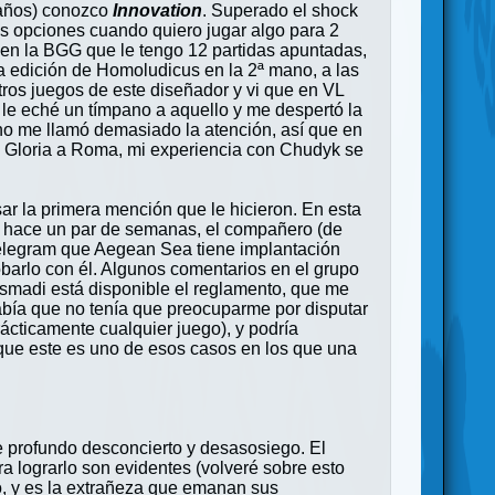
 años) conozco
Innovation
. Superado el shock
as opciones cuando quiero jugar algo para 2
 en la BGG que le tengo 12 partidas apuntadas,
 edición de Homoludicus en la 2ª mano, a las
ros juegos de este diseñador y vi que en VL
le eché un tímpano a aquello y me despertó la
 no me llamó demasiado la atención, así que en
i a Gloria a Roma, mi experiencia con Chudyk se
ar la primera mención que le hicieron. En esta
n, hace un par de semanas, el compañero (de
elegram que Aegean Sea tiene implantación
obarlo con él. Algunos comentarios en el grupo
Asmadi está disponible el reglamento, que me
, sabía que no tenía que preocuparme por disputar
rácticamente cualquier juego), y podría
s que este es uno de esos casos en los que una
e profundo desconcierto y desasosiego. El
ara lograrlo son evidentes (volveré sobre esto
vo, y es la extrañeza que emanan sus