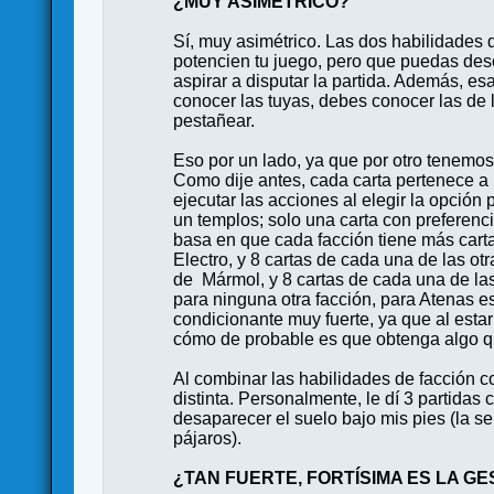
¿MUY ASIMÉTRICO?
Sí, muy asimétrico. Las dos habilidades 
potencien tu juego, pero que puedas desc
aspirar a disputar la partida. Además, e
conocer las tuyas, debes conocer las de l
pestañear.
Eso por un lado, ya que por otro tenemos 
Como dije antes, cada carta pertenece a u
ejecutar las acciones al elegir la opción
un templos; solo una carta con preferenci
basa en que cada facción tiene más cartas
Electro, y 8 cartas de cada una de las o
de Mármol, y 8 cartas de cada una de las
para ninguna otra facción, para Atenas e
condicionante muy fuerte, ya que al estar
cómo de probable es que obtenga algo q
Al combinar las habilidades de facción c
distinta. Personalmente, le dí 3 partida
desaparecer el suelo bajo mis pies (la s
pájaros).
¿TAN FUERTE, FORTÍSIMA ES LA GE