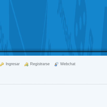
  Ingresar
  Registrarse
  Webchat