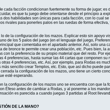
de cada facción condicionan fuertemente su forma de jugar; es d
uidar, es que tu juego debe orientarse desde el principio a exp
sas dos habilidades son únicas para cada facción, con lo cual 
os rivales para ponerles palos en las ruedas de forma efectiva, 
lo de la configuración de los mazos. Explicar esto sin apoyo vis
no de los 5 palos del juego (en el lenguaje del juego, Preferen
 principal que comentaba en el apartado anterior. Así, solo una 
a de bronce te permite crear una población, etc. Pues bien, la 
 con la preferencia de su propio material que del resto. Por ej
tras 4 preferencias, hasta sumar las 44 cartas que componen su 
 otras 4 preferencias, etc. Así, por ejemplo, para Rodas es mu
s más sencillo crear Templos, etc. Esto, que así dicho puede p
 cerrada la configuración de los mazos, uno tiene un cierto cono
ue esté esperando.
on la configuración de los mazos uno se encuentra con que la f
s con Éfeso antes de cambiar a Rodas, y al ponerme a los mando
ensación es parecida a cuando juegas 3 partidas al Root llevand
STIÓN DE LA MANO?