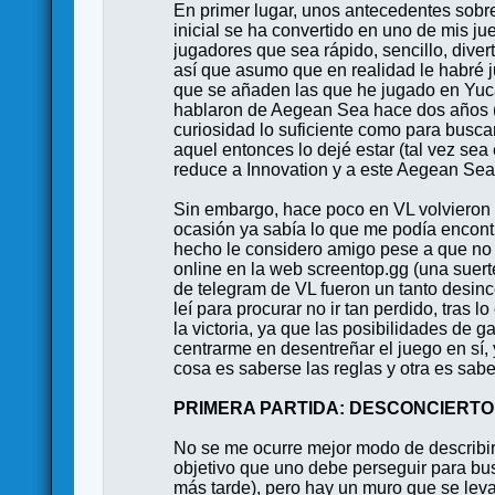
En primer lugar, unos antecedentes sobr
inicial se ha convertido en uno de mis j
jugadores que sea rápido, sencillo, dive
así que asumo que en realidad le habré 
que se añaden las que he jugado en Yuca
hablaron de Aegean Sea hace dos años (d
curiosidad lo suficiente como para busca
aquel entonces lo dejé estar (tal vez se
reduce a Innovation y a este Aegean Sea
Sin embargo, hace poco en VL volvieron a
ocasión ya sabía lo que me podía encontr
hecho le considero amigo pese a que no
online en la web screentop.gg (una suert
de telegram de VL fueron un tanto desin
leí para procurar no ir tan perdido, tras 
la victoria, ya que las posibilidades de 
centrarme en desentreñar el juego en sí, 
cosa es saberse las reglas y otra es sab
PRIMERA PARTIDA: DESCONCIERTO
No se me ocurre mejor modo de describir 
objetivo que uno debe perseguir para busca
más tarde), pero hay un muro que se leva