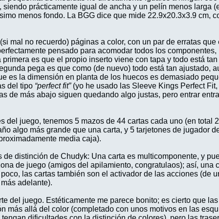
 siendo prácticamente igual de ancha y un pelín menos larga (e
chísimo menos fondo. La BGG dice que mide 22.9x20.3x3.9 cm, c
si mal no recuerdo) páginas a color, con un par de erratas que 
 perfectamente pensado para acomodar todos los componentes, in
primera es que el propio inserto viene con tapa y todo está tan
 segunda pega es que como (de nuevo) todo está tan ajustado, 
que es la dimensión en planta de los huecos es demasiado peq
s del tipo
“perfect fit”
(yo he usado las Sleeve Kings Perfect Fit
as de más abajo siguen quedando algo justas, pero entrar entran
 del juego, tenemos 5 mazos de 44 cartas cada uno (en total 
maño algo más grande que una carta, y 5 tarjetones de jugador 
aproximadamente media caja).
s de distinción de Chudyk: Una carta es multicomponente, y pu
a de juego (amigos del apilamiento, congratulaos); así, una ca
a poco, las cartas también son el activador de las acciones (de
o más adelante).
te del juego. Estéticamente me parece bonito; es cierto que las
ión más allá del color (completado con unos motivos en las esq
ngan dificultades con la distinción de colores), pero las trase