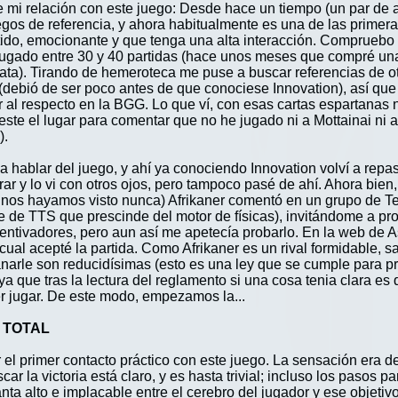
e mi relación con este juego: Desde hace un tiempo (un par de
uegos de referencia, y ahora habitualmente es una de las primer
rtido, emocionante y que tenga una alta interacción. Compruebo
jugado entre 30 y 40 partidas (hace unos meses que compré una
ta). Tirando de hemeroteca me puse a buscar referencias de ot
ebió de ser poco antes de que conociese Innovation), así que 
r al respecto en la BGG. Lo que ví, con esas cartas espartanas
a este el lugar para comentar que no he jugado ni a Mottainai n
).
 hablar del juego, y ahí ya conociendo Innovation volví a repas
ar y lo vi con otros ojos, pero tampoco pasé de ahí. Ahora bie
 nos hayamos visto nunca) Afrikaner comentó en un grupo de T
e de TTS que prescinde del motor de físicas), invitándome a pr
centivadores, pero aun así me apetecía probarlo. En la web de 
lo cual acepté la partida. Como Afrikaner es un rival formidable
ganarle son reducidísimas (esto es una ley que se cumple para p
ya que tras la lectura del reglamento si una cosa tenia clara e
er jugar. De este modo, empezamos la...
 TOTAL
el primer contacto práctico con este juego. La sensación era d
r la victoria está claro, y es hasta trivial; incluso los pasos p
nta alto e implacable entre el cerebro del jugador y ese objeti