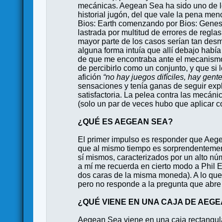
mecánicas. Aegean Sea ha sido uno de lo
historial jugón, del que vale la pena m
Bios: Earth comenzando por Bios: Genesis
lastrada por multitud de errores de regla
mayor parte de los casos serían tan desmo
alguna forma intuía que allí debajo habí
de que me encontraba ante el mecanismo 
de percibirlo como un conjunto, y que si
afición
“no hay juegos difíciles, hay gent
sensaciones y tenía ganas de seguir exp
satisfactoria. La pelea contra las mecánic
(solo un par de veces hubo que aplicar c
¿QUÉ ES AEGEAN SEA?
El primer impulso es responder que Aege
que al mismo tiempo es sorprendentement
sí mismos, caracterizados por un alto nú
a mí me recuerda en cierto modo a Phil Ek
dos caras de la misma moneda). A lo que
pero no responde a la pregunta que abre
¿QUÉ VIENE EN UNA CAJA DE AEGE
Aegean Sea viene en una caja rectangula