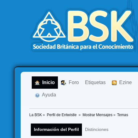
  Inicio
  Foro
Etiquetas
  Ezine
  Ayuda
La BSK
»
Perfil de Entwistle 
»
Mostrar Mensajes
»
Temas
Información del Perfil
Distinciones