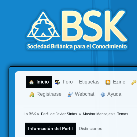
  Inicio
  Foro
Etiquetas
  Ezine
  Registrarse
  Webchat
  Ayuda
La BSK
»
Perfil de Javier Sintas 
»
Mostrar Mensajes
»
Temas
Información del Perfil
Distinciones