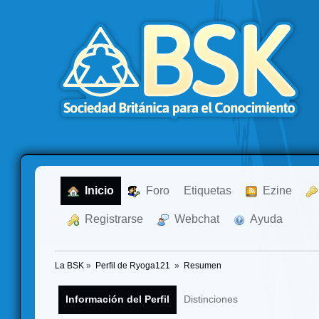
  Inicio
  Foro
Etiquetas
  Ezine
  Registrarse
  Webchat
  Ayuda
La BSK
»
Perfil de Ryoga121 
»
Resumen
Información del Perfil
Distinciones