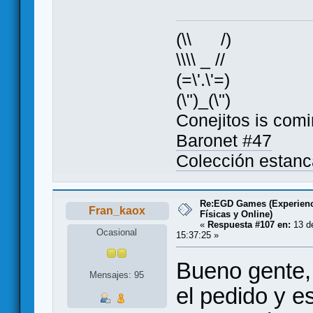
(\\ /)
\\\\ _ //
(=\'.\'=)
(\")_(\")
Conejitos is comi
Baronet #47
Colección estan
Re:EGD Games (Experienc
Fran_kaox
Físicas y Online)
«
Respuesta #107 en:
13 de
Ocasional
15:37:25 »
Bueno gente,
Mensajes: 95
el pedido y 