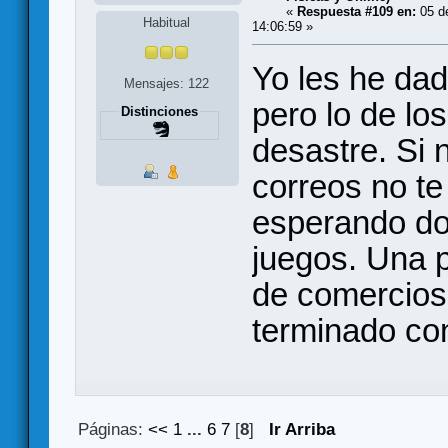
«
Respuesta #109 en:
05 d
Habitual
14:06:59 »
Yo les he da
Mensajes: 122
pero lo de lo
Distinciones
desastre. Si 
correos no t
esperando do
juegos. Una 
de comercios
terminado co
Páginas:
<<
1
...
6
7
[
8
]
Ir Arriba