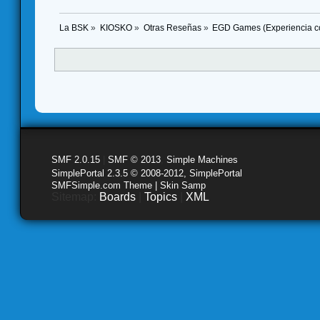
La BSK
»
KIOSKO
»
Otras Reseñas
»
EGD Games (Experiencia co
SMF 2.0.15
|
SMF © 2013
,
Simple Machines
SimplePortal 2.3.5 © 2008-2012, SimplePortal
SMFSimple.com Theme | Skin Samp
Sitemap:
Boards
|
Topics
|
XML