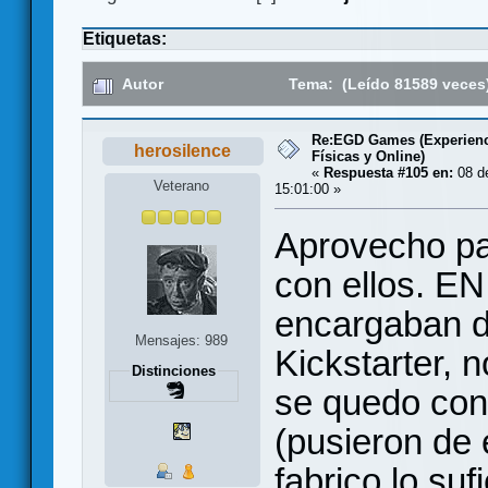
Etiquetas:
Autor
Tema: (Leído 81589 veces
Re:EGD Games (Experienc
herosilence
Físicas y Online)
«
Respuesta #105 en:
08 de
Veterano
15:01:00 »
Aprovecho pa
con ellos. E
encargaban 
Mensajes: 989
Kickstarter, n
Distinciones
se quedo con 
(pusieron de
fabrico lo suf