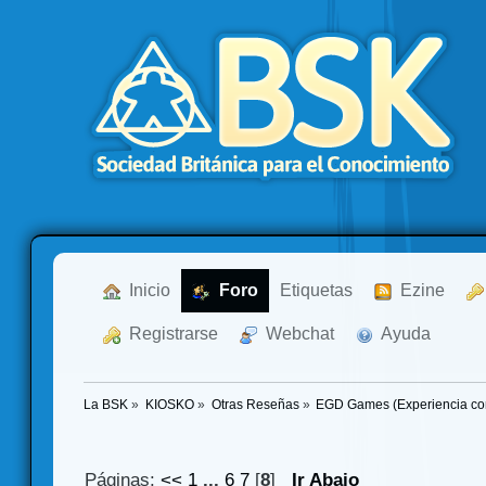
  Inicio
  Foro
Etiquetas
  Ezine
  Registrarse
  Webchat
  Ayuda
La BSK
»
KIOSKO
»
Otras Reseñas
»
EGD Games (Experiencia con
Páginas:
<<
1
...
6
7
[
8
]
Ir Abajo