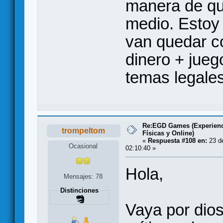
manera de qu
medio. Estoy
van quedar c
dinero + jue
temas legales
Re:EGD Games (Experienc
trompeltom
Físicas y Online)
«
Respuesta #108 en:
23 de
Ocasional
02:10:40 »
Hola,
Mensajes: 78
Distinciones
Vaya por dio