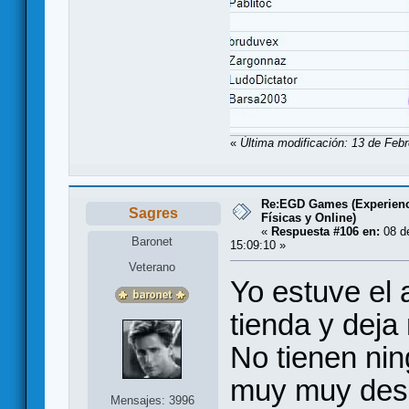
«
Última modificación: 13 de Febr
Re:EGD Games (Experienc
Sagres
Físicas y Online)
«
Respuesta #106 en:
08 de
Baronet
15:09:10 »
Veterano
Yo estuve el 
tienda y deja
No tienen ni
muy muy deso
Mensajes: 3996