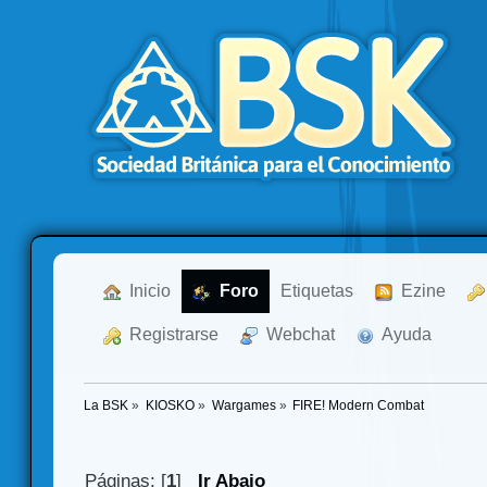
  Inicio
  Foro
Etiquetas
  Ezine
  Registrarse
  Webchat
  Ayuda
La BSK
»
KIOSKO
»
Wargames
»
FIRE! Modern Combat
Páginas: [
1
]
Ir Abajo