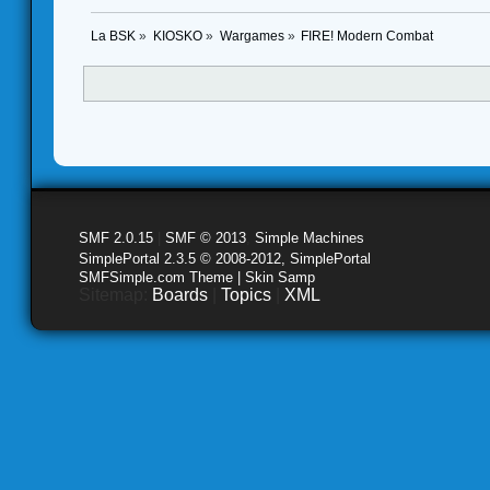
La BSK
»
KIOSKO
»
Wargames
»
FIRE! Modern Combat
SMF 2.0.15
|
SMF © 2013
,
Simple Machines
SimplePortal 2.3.5 © 2008-2012, SimplePortal
SMFSimple.com Theme | Skin Samp
Sitemap:
Boards
|
Topics
|
XML