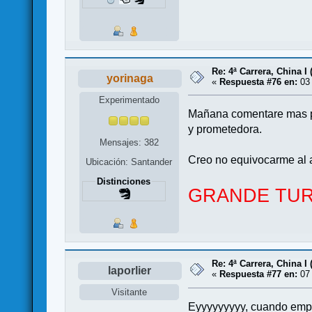
Re: 4ª Carrera, China I 
yorinaga
«
Respuesta #76 en:
03 
Experimentado
Mañana comentare mas pe
y prometedora.
Mensajes: 382
Creo no equivocarme al 
Ubicación: Santander
Distinciones
GRANDE TUR
Re: 4ª Carrera, China I 
laporlier
«
Respuesta #77 en:
07 
Visitante
Eyyyyyyyyy, cuando em