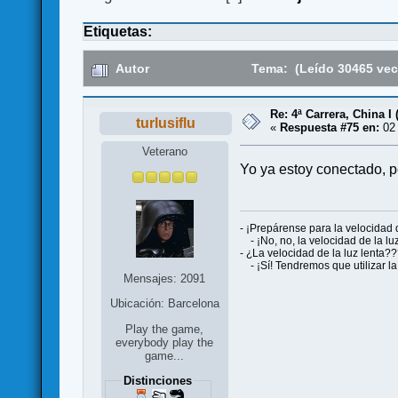
Etiquetas:
Autor
Tema: (Leído 30465 vec
Re: 4ª Carrera, China I 
turlusiflu
«
Respuesta #75 en:
02 
Veterano
Yo ya estoy conectado, p
- ¡Prepárense para la velocidad d
- ¡No, no, la velocidad de la lu
- ¿La velocidad de la luz lenta?
- ¡Sí! Tendremos que utilizar
Mensajes: 2091
Ubicación: Barcelona
Play the game,
everybody play the
game...
Distinciones