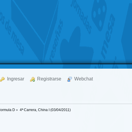
  Ingresar
  Registrarse
  Webchat
Formula D
»
4ª Carrera, China I (03/04/2011)