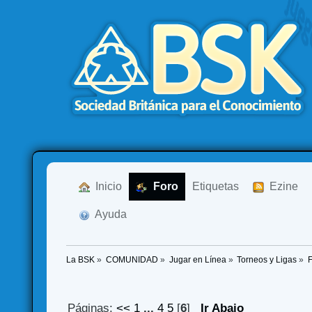
  Inicio
  Foro
Etiquetas
  Ezine
  Ayuda
La BSK
»
COMUNIDAD
»
Jugar en Línea
»
Torneos y Ligas
»
Páginas:
<<
1
...
4
5
[
6
]
Ir Abajo