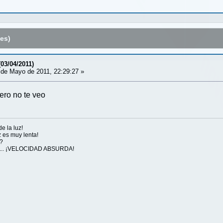
es)
(03/04/2011)
de Mayo de 2011, 22:29:27 »
ero no te veo
e la luz!
z es muy lenta!
??
 la... ¡VELOCIDAD ABSURDA!