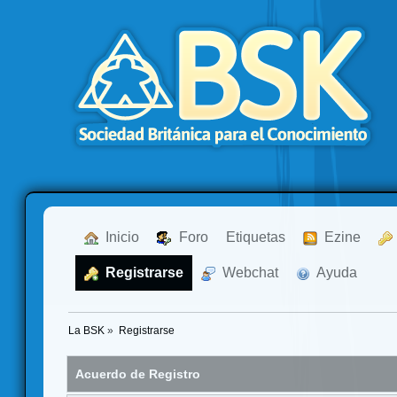
  Inicio
  Foro
Etiquetas
  Ezine
  Registrarse
  Webchat
  Ayuda
La BSK
»
Registrarse
Acuerdo de Registro