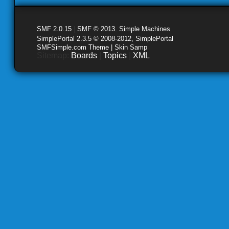
SMF 2.0.15
|
SMF © 2013
,
Simple Machines
SimplePortal 2.3.5 © 2008-2012, SimplePortal
SMFSimple.com Theme | Skin Samp
Sitemap:
Boards
|
Topics
|
XML