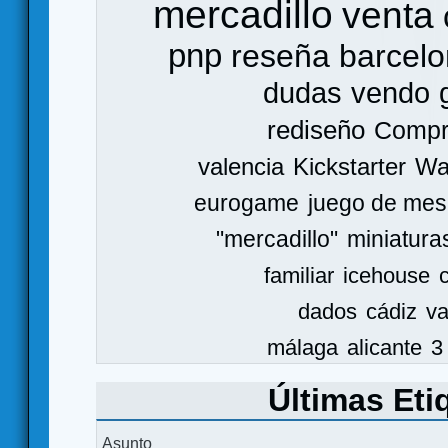
mercadillo
venta
pnp
reseña
barcel
dudas
vendo
rediseño
Comp
valencia
Kickstarter
Wa
eurogame
juego de mes
"mercadillo"
miniatura
familiar
icehouse
dados
cádiz
va
málaga
alicante
3
Últimas Eti
Asunto