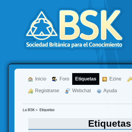
  Inicio
  Foro
Etiquetas
  Ezine
  Registrarse
  Webchat
  Ayuda
La BSK
»
Etiquetas
Etiqueta