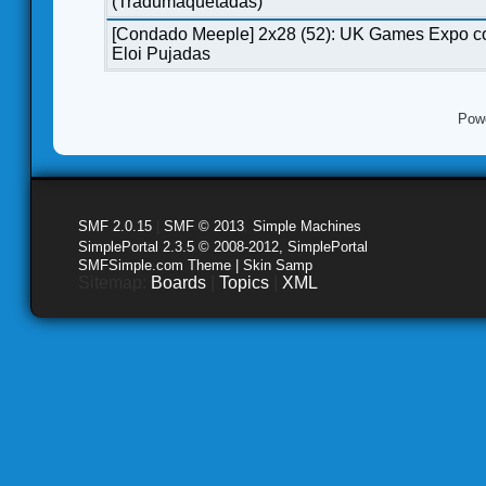
(Tradumaquetadas)
[Condado Meeple] 2x28 (52): UK Games Expo c
Eloi Pujadas
Pow
SMF 2.0.15
|
SMF © 2013
,
Simple Machines
SimplePortal 2.3.5 © 2008-2012, SimplePortal
SMFSimple.com Theme | Skin Samp
Sitemap:
Boards
|
Topics
|
XML