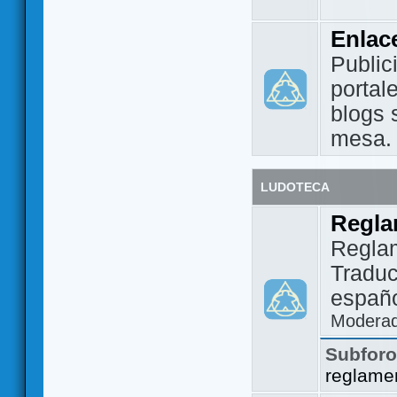
Enlac
Public
portal
blogs 
mesa.
LUDOTECA
Regla
Regla
Traduc
españo
Modera
Subfor
reglame