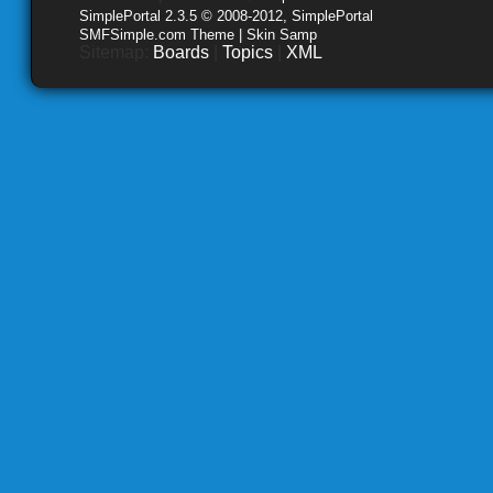
SimplePortal 2.3.5 © 2008-2012, SimplePortal
SMFSimple.com Theme | Skin Samp
Sitemap:
Boards
|
Topics
|
XML