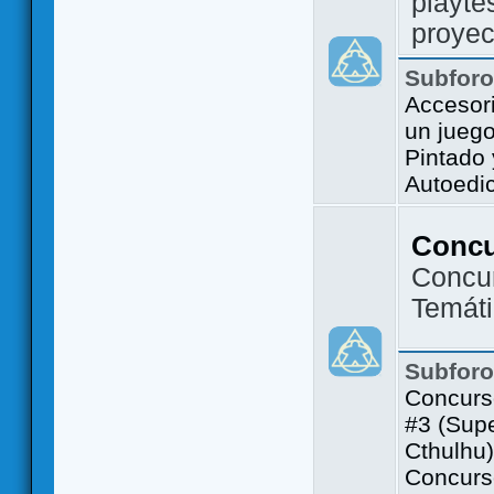
playte
proyec
Subfor
Accesor
un jueg
Pintado
Autoedi
Conc
Concu
Temát
Subfor
Concurs
#3 (Sup
Cthulhu)
Concurs