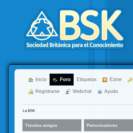
  Inicio
  Foro
Etiquetas
  Ezine
  Registrarse
  Webchat
  Ayuda
La BSK
Tiendas amigas
Patrocinadores