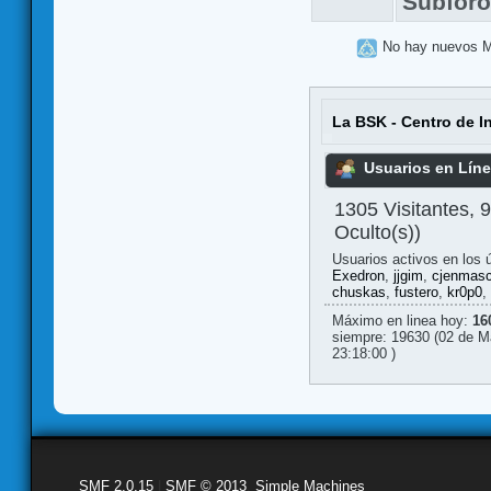
Subfor
No hay nuevos 
La BSK - Centro de I
Usuarios en Lín
1305 Visitantes, 
Oculto(s))
Usuarios activos en los 
Exedron
,
jjgim
,
cjenmasc
chuskas
,
fustero
,
kr0p0
,
Máximo en linea hoy:
16
siempre: 19630 (02 de M
23:18:00 )
SMF 2.0.15
|
SMF © 2013
,
Simple Machines