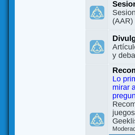
Sesio
Sesion
(AAR)
Divul
Artícu
y deba
Reco
Lo pri
mirar 
pregun
Recom
juegos
Geekli
Modera