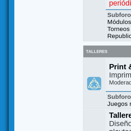
periód
Subfor
Módulos 
Torneos
Republi
TALLERES
Print 
Imprim
Modera
Subfor
Juegos 
Taller
Diseño