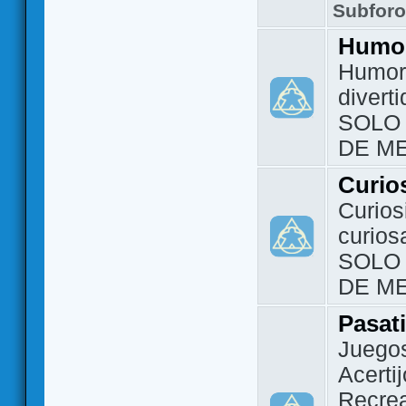
Subfor
Humo
Humor 
divert
SOLO
DE M
Curio
Curios
curios
SOLO
DE M
Pasat
Juegos
Acerti
Recrea