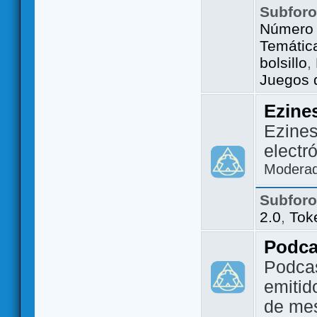
Subfor
Número 
Temátic
bolsillo
,
Juegos d
Ezine
Ezines
electr
Modera
Subfor
2.0
,
Tok
Podca
Podca
emitid
de me