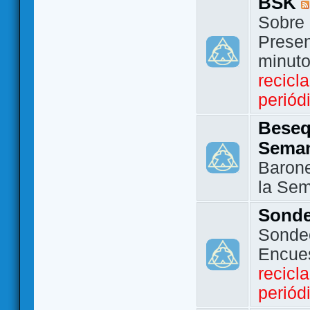
BSK
Sobre 
Presen
minut
recicl
periód
Beseq
Sema
Barone
la Se
Sond
Sondeo
Encue
recicl
periód