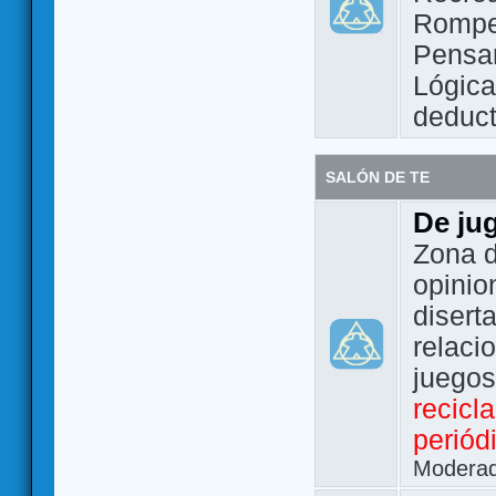
Rompe
Pensam
Lógic
deduct
SALÓN DE TE
De ju
Zona d
opinio
disert
relaci
juego
recicl
periód
Modera