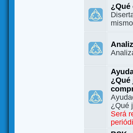
¿Qué 
Disert
mismo
Analiz
Analiz
Ayuda
¿Qué 
comp
Ayudad
¿Qué 
Será r
periód