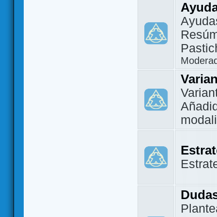
Ayuda
Ayuda
Resúm
Pastic
Modera
Varia
Varian
Añadi
modal
Estra
Estrat
Dudas
Plante