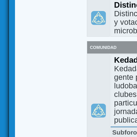
Disti
Distin
y vota
micro
COMUNIDAD
Keda
Kedada
gente 
ludoba
clubes
partic
jornad
public
Subfor