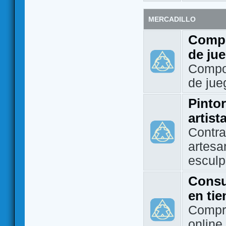
MERCADILLO
Compo
de ju
Compo
de jue
Pintor
artist
Contra
artesa
esculp
Consu
en ti
Compra
online 