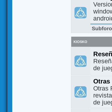
Versio
window
androi
Subfor
KIOSKO
Reseñ
Reseña
de jue
Otras
Otras 
revist
de jue