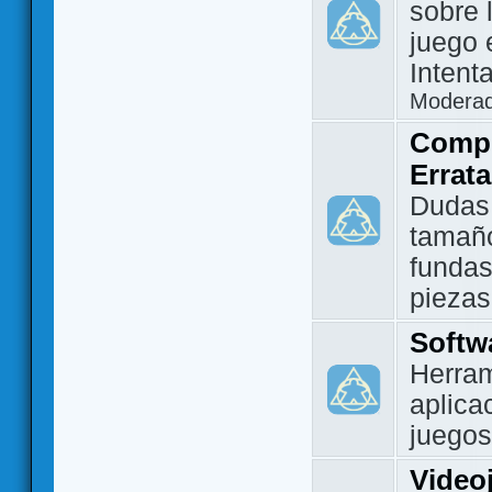
sobre 
juego 
Intent
Modera
Compo
Errat
Dudas
tamañ
fundas
piezas
Softw
Herram
aplica
juegos
Video