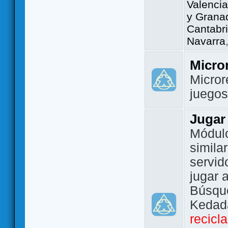
Valencia
y Grana
Cantabri
Navarra
Micro
Micror
juego
Jugar
Módulo
simila
servid
jugar 
Búsque
Kedada
recicl