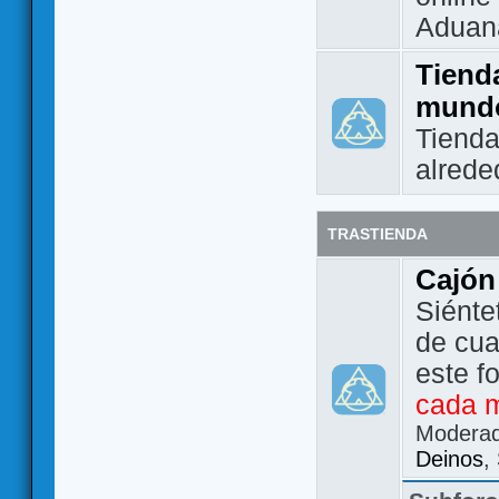
Aduan
Tienda
mund
Tienda
alrede
TRASTIENDA
Cajón
Siénte
de cua
este f
cada 
Modera
Deinos
,