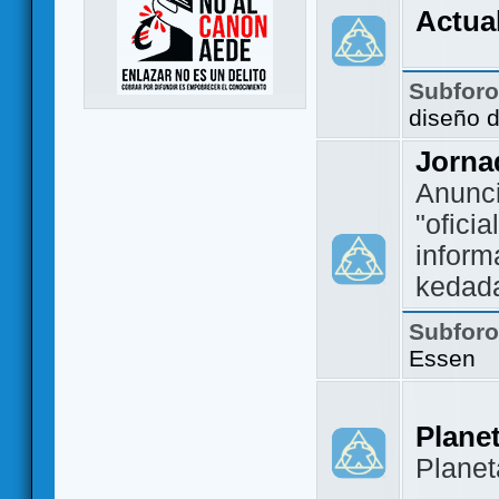
Actua
Subfor
diseño 
Jorna
Anunc
"ofici
inform
kedad
Subfor
Essen
Plane
Plane