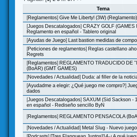
Tema
[
Reglamentos
]
Give Me Liberty! (3W) (Reglamento
[
Juegos Descatalogados
]
CRAZY GOLF (GAMES Ma
Reglamento en español - Tablero original
[
Ayudas de Juego
]
Last bastion medidas de comp
[
Peticiones de reglamentos
]
Reglas castellano aho
Regrets
[
Reglamentos
]
REGLAMENTO TRADUCIDO DE 
(BoAR) (GMT GAMES)
[
Novedades / Actualidad
]
Duda: al filler de la notici
[
Ayudadme a elegir: ¿Qué juego me compro?
]
Jueg
dados
[
Juegos Descatalogados
]
SAXUM (Sid Sackson - 
en español - Rediseño sencillo ByN
[
Reglamentos
]
REGLAMENTO PENSACOLA (BoA
[
Novedades / Actualidad
]
Metal Slug - Nuevo jueg
[
Podcasts
]
[Tres Flanquean Juntos]14-¿A qué jue