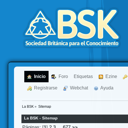
  Inicio
  Foro
Etiquetas
  Ezine
  Registrarse
  Webchat
  Ayuda
La BSK
»
Sitemap
La BSK - Sitemap
Páginas: [
1
]
2
3
...
677
>>