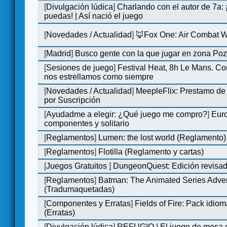
[
Divulgación lúdica
]
Charlando con el autor de 7a:
puedas! | Así nació el juego
[
Novedades / Actualidad
]
🦊Fox One: Air Combat 
[
Madrid
]
Busco gente con la que jugar en zona Po
[
Sesiones de juego
]
Festival Heat, 8h Le Mans. C
nos estrellamos como siempre
[
Novedades / Actualidad
]
MeepleFlix: Prestamo de
por Suscripción
[
Ayudadme a elegir: ¿Qué juego me compro?
]
Eur
componentes y solitario
[
Reglamentos
]
Lumen: the lost world (Reglamento)
[
Reglamentos
]
Flotilla (Reglamento y cartas)
[
Juegos Gratuitos
]
DungeonQuest: Edición revisad
[
Reglamentos
]
Batman: The Animated Series Adve
(Tradumaquetadas)
[
Componentes y Erratas
]
Fields of Fire: Pack id
(Erratas)
[
Divulgación lúdica
]
REFUGIO | El juego de mesa q