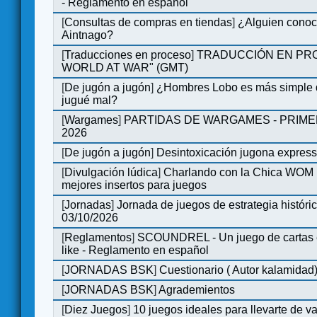
- Reglamento en español
[
Consultas de compras en tiendas
]
¿Alguien conoce
Aintnago?
[
Traducciones en proceso
]
TRADUCCIÓN EN PRO
WORLD AT WAR" (GMT)
[
De jugón a jugón
]
¿Hombres Lobo es más simple q
jugué mal?
[
Wargames
]
PARTIDAS DE WARGAMES - PRIM
2026
[
De jugón a jugón
]
Desintoxicación jugona expres
[
Divulgación lúdica
]
Charlando con la Chica WOM | 
mejores insertos para juegos
[
Jornadas
]
Jornada de juegos de estrategia históri
03/10/2026
[
Reglamentos
]
SCOUNDREL - Un juego de cartas en
like - Reglamento en español
[
JORNADAS BSK
]
Cuestionario ( Autor kalamidad
[
JORNADAS BSK
]
Agrademientos
[
Diez Juegos
]
10 juegos ideales para llevarte de 