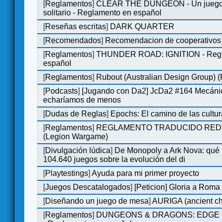
[
Reglamentos
]
CLEAR THE DUNGEON - Un juego 
solitario - Reglamento en español
[
Reseñas escritas
]
DARK QUARTER
[
Recomendados
]
Recomendacion de cooperativos 
[
Reglamentos
]
THUNDER ROAD: IGNITION - Regl
español
[
Reglamentos
]
Rubout (Australian Design Group) 
[
Podcasts
]
[Jugando con Da2] JcDa2 #164 Mecáni
echaríamos de menos
[
Dudas de Reglas
]
Epochs: El camino de las cultu
[
Reglamentos
]
REGLAMENTO TRADUCIDO RED
(Legion Wargame)
[
Divulgación lúdica
]
De Monopoly a Ark Nova: qué
104.640 juegos sobre la evolución del di
[
Playtestings
]
Ayuda para mi primer proyecto
[
Juegos Descatalogados
]
[Peticion] Gloria a Roma
[
Diseñando un juego de mesa
]
AURIGA (ancient cha
[
Reglamentos
]
DUNGEONS & DRAGONS: EDGE 