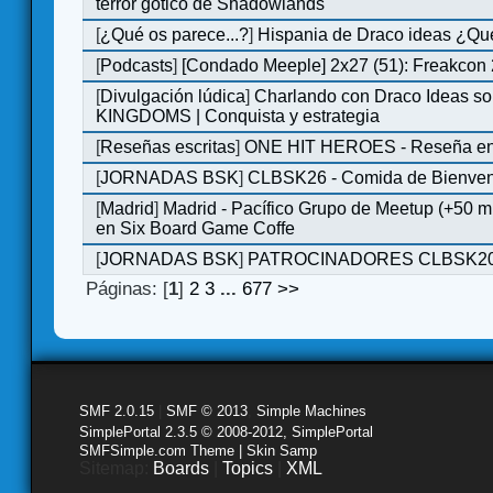
terror gótico de Shadowlands
[
¿Qué os parece...?
]
Hispania de Draco ideas ¿Qu
[
Podcasts
]
[Condado Meeple] 2x27 (51): Freakcon
[
Divulgación lúdica
]
Charlando con Draco Ideas s
KINGDOMS | Conquista y estrategia
[
Reseñas escritas
]
ONE HIT HEROES - Reseña en 
[
JORNADAS BSK
]
CLBSK26 - Comida de Bienve
[
Madrid
]
Madrid - Pacífico Grupo de Meetup (+50 
en Six Board Game Coffe
[
JORNADAS BSK
]
PATROCINADORES CLBSK2
Páginas: [
1
]
2
3
...
677
>>
SMF 2.0.15
|
SMF © 2013
,
Simple Machines
SimplePortal 2.3.5 © 2008-2012, SimplePortal
SMFSimple.com Theme | Skin Samp
Sitemap:
Boards
|
Topics
|
XML