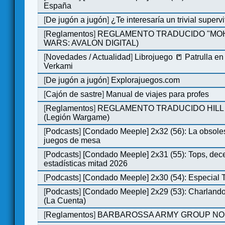
España
[
De jugón a jugón
]
¿Te interesaría un trivial super
[
Reglamentos
]
REGLAMENTO TRADUCIDO "MOH
WARS: AVALON DIGITAL)
[
Novedades / Actualidad
]
Librojuego 📒 Patrulla en
Verkami
[
De jugón a jugón
]
Explorajuegos.com
[
Cajón de sastre
]
Manual de viajes para profes
[
Reglamentos
]
REGLAMENTO TRADUCIDO HILL
(Legión Wargame)
[
Podcasts
]
[Condado Meeple] 2x32 (56): La obsole
juegos de mesa
[
Podcasts
]
[Condado Meeple] 2x31 (55): Tops, dec
estadísticas mitad 2026
[
Podcasts
]
[Condado Meeple] 2x30 (54): Especial
[
Podcasts
]
[Condado Meeple] 2x29 (53): Charlando
(La Cuenta)
[
Reglamentos
]
BARBAROSSA ARMY GROUP NO