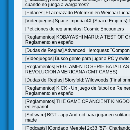
cuando no juega a wargames?
[
Enlaces
]
El acorazado Potemkin en Weichar lucha
[
Videojuegos
]
Space Imperia 4X (Space Empires) D
[
Peticiones de reglamentos
]
Cosmic Encounters
[
Reglamentos
]
KOBAYASHI MARU: A TEST OF 
Reglamento en español
[
Dudas de Reglas
]
Advanced Heroquest: "Compone
[
Videojuegos
]
Busco gente para jugar a PC y switc
[
Reglamentos
]
REGLAMENTO SERIE BATALLAS 
REVOLUCION AMERICANA (GMT GAMES)
[
Dudas de Reglas
]
Storyfold: Wildwoods (Final prim
[
Reglamentos
]
KICK - Un juego de fútbol de Reiner
Reglamento en español
[
Reglamentos
]
THE GAME OF ANCIENT KINGDOM
en español
[
Software
]
BGT - app Android para jugar en solitari
made
[
Podcasts
]
[Condado Meeple] 2x33 (57): Charlan