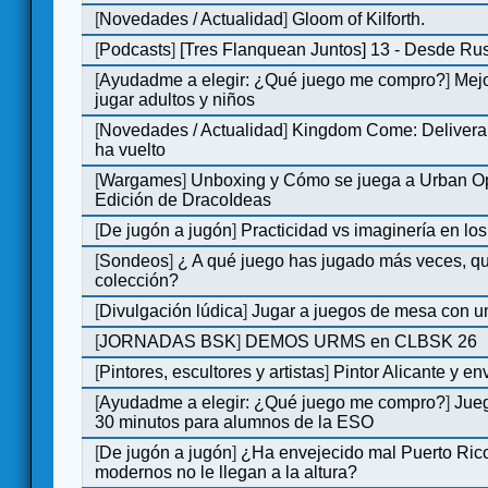
[
Novedades / Actualidad
]
Gloom of Kilforth.
[
Podcasts
]
[Tres Flanquean Juntos] 13 - Desde Ru
[
Ayudadme a elegir: ¿Qué juego me compro?
]
Mejo
jugar adultos y niños
[
Novedades / Actualidad
]
Kingdom Come: Deliveran
ha vuelto
[
Wargames
]
Unboxing y Cómo se juega a Urban Op
Edición de DracoIdeas
[
De jugón a jugón
]
Practicidad vs imaginería en lo
[
Sondeos
]
¿ A qué juego has jugado más veces, qu
colección?
[
Divulgación lúdica
]
Jugar a juegos de mesa con u
[
JORNADAS BSK
]
DEMOS URMS en CLBSK 26
[
Pintores, escultores y artistas
]
Pintor Alicante y en
[
Ayudadme a elegir: ¿Qué juego me compro?
]
Jue
30 minutos para alumnos de la ESO
[
De jugón a jugón
]
¿Ha envejecido mal Puerto Rico
modernos no le llegan a la altura?