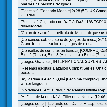
piel de una persona refugiada
[
Podcasts
]
[Condado Meeple] 2x28 (52): UK Games
Pujadas
[
Podcasts
]
[Jugando con Da2] JcDa2 #163 TOP10 
diseñadores
[
Cajón de sastre
]
La película de Minecraft que sus 
[
Concursos sobre diseño de juegos de mesa
]
20º 
Granollers de creación de juegos de mesa
[
Consultas de compras en tiendas
]
[COMPRO] C&C
Exp. 2 (Rusos), Exp. 3 (Austriacos) o Exp. 4 (Prusi
[
Juegos Gratuitos
]
INTERNATIONAL SUPERSTAR
[
Reseñas escritas
]
Battalion Combat Series. Una cl
personal.
[
Ayudadme a elegir: ¿Qué juego me compro?
]
King
winter kingdom
[
Novedades / Actualidad
]
Star Realms Infinite Repl
[
Al Filler de la noticia
]
Al Filler de la Noticia (12-06
[
Juegos de rol
]
Hablando con Daniel P. Espinosa s