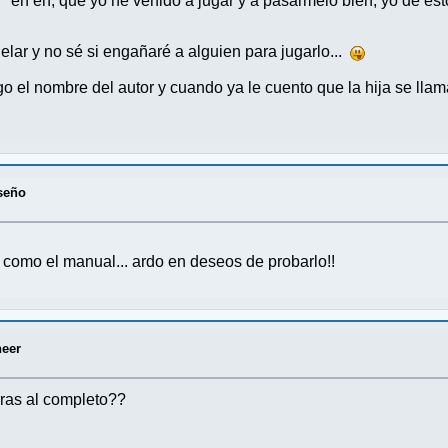
e: "eh eh, que yo he venido a jugar y a pasármelo bien, yo de 
elar y no sé si engañaré a alguien para jugarlo...
go el nombre del autor y cuando ya le cuento que la hija se lla
seño
as como el manual... ardo en deseos de probarlo!!
eer
ras al completo??