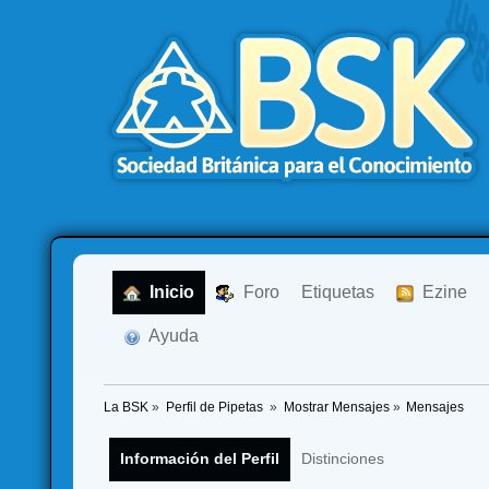
  Inicio
  Foro
Etiquetas
  Ezine
  Ayuda
La BSK
»
Perfil de Pipetas 
»
Mostrar Mensajes
»
Mensajes
Información del Perfil
Distinciones