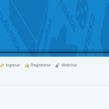
  Ingresar
  Registrarse
  Webchat