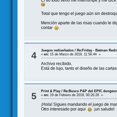
El tío todo serio me interrumpe y me dic
Total que tengo el juego aún sin destroqu
Mención aparte de las risas cuando le di
contar
Juegos rediseñados
/
Re:Friday - Batman Redi
4
«
en:
15 de Marzo de 2019, 11:56:44 »
Archivo recibido.
Está de lujo, tanto el diseño de las cart
Print & Play
/
Re:Busco P&P del EPIC dungeon
5
«
en:
19 de Febrero de 2019, 00:26:28 »
¡Hola! Sigues mandando el juego de mar
Otro interesado por aqui
¡un saludo!