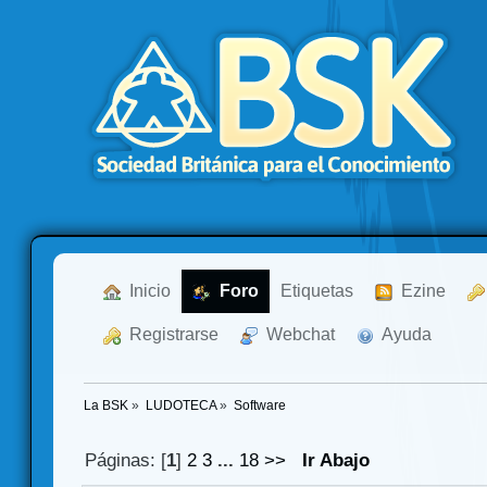
  Inicio
  Foro
Etiquetas
  Ezine
  Registrarse
  Webchat
  Ayuda
La BSK
»
LUDOTECA
»
Software
Páginas: [
1
]
2
3
...
18
>>
Ir Abajo