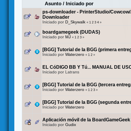
Asunto
/
Iniciado por
ps-downloader - PrinterStudio/Cowcow
Downloader
Iniciado por
D_Skywalk
«
1
2
3
4
»
boardgamegeek (DUDAS)
Iniciado por
MJ
«
1
2
3
»
[BGG] Tutorial de la BGG (primera entre
Iniciado por
Waterzero
«
1
2
»
EL CóDIGO BB Y Tú... MANUAL DE US
Iniciado por Latrans
[BGG] Tutorial de la BGG (tercera entreg
Iniciado por
Waterzero
«
1
2
3
»
[BGG] Tutorial de la BGG (segunda entr
Iniciado por
Waterzero
Aplicación móvil de la BoardGameGeek
Iniciado por
Gudix