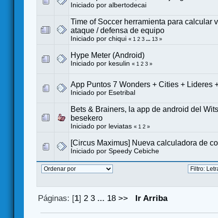
Iniciado por
albertodecai
Time of Soccer herramienta para calcular 
ataque / defensa de equipo
Iniciado por
chiqui
«
1
2
3
...
13
»
Hype Meter (Android)
Iniciado por
kesulin
«
1
2
3
»
App Puntos 7 Wonders + Cities + Lideres
Iniciado por
Esetribal
Bets & Brainers, la app de android del Wi
besekero
Iniciado por
leviatas
«
1
2
»
[Circus Maximus] Nueva calculadora de c
Iniciado por
Speedy Cebiche
Páginas: [
1
]
2
3
...
18
>>
Ir Arriba