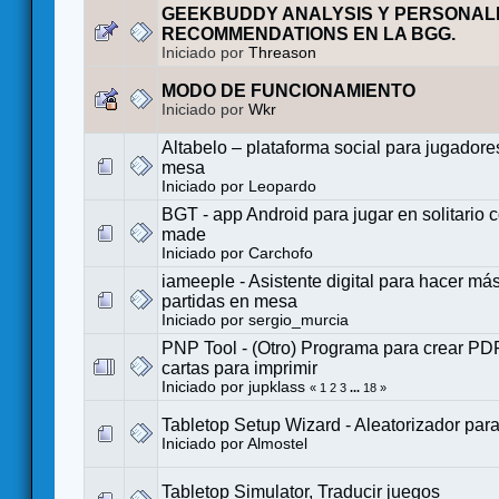
GEEKBUDDY ANALYSIS Y PERSONAL
RECOMMENDATIONS EN LA BGG.
Iniciado por
Threason
MODO DE FUNCIONAMIENTO
Iniciado por
Wkr
Altabelo – plataforma social para jugadore
mesa
Iniciado por
Leopardo
BGT - app Android para jugar en solitario c
made
Iniciado por
Carchofo
iameeple - Asistente digital para hacer má
partidas en mesa
Iniciado por
sergio_murcia
PNP Tool - (Otro) Programa para crear PD
cartas para imprimir
Iniciado por
jupklass
«
1
2
3
...
18
»
Tabletop Setup Wizard - Aleatorizador para 
Iniciado por
Almostel
Tabletop Simulator, Traducir juegos